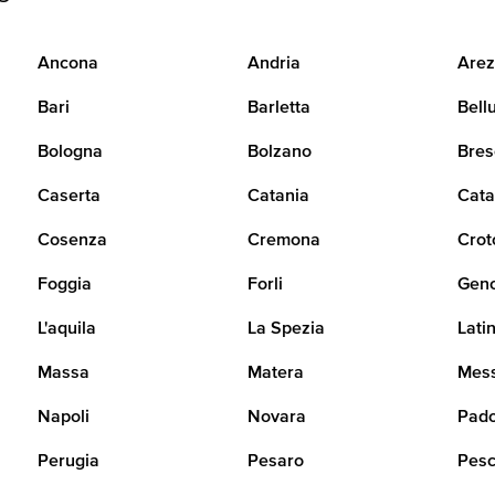
Ancona
Andria
Arez
Bari
Barletta
Bell
Bologna
Bolzano
Bres
Caserta
Catania
Cata
Cosenza
Cremona
Crot
Foggia
Forli
Gen
L'aquila
La Spezia
Lati
Massa
Matera
Mes
Napoli
Novara
Pad
Perugia
Pesaro
Pesc