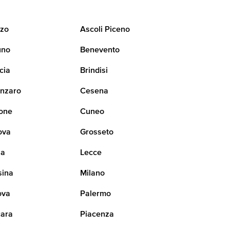
zo
Ascoli Piceno
uno
Benevento
cia
Brindisi
nzaro
Cesena
one
Cuneo
ova
Grosseto
na
Lecce
sina
Milano
ova
Palermo
ara
Piacenza