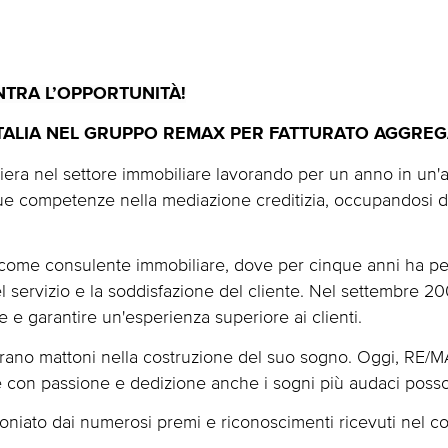
NTRA L’OPPORTUNITÀ!
ITALIA NEL GRUPPO REMAX PER FATTURATO AGGREG
rriera nel settore immobiliare lavorando per un anno in un
ue competenze nella mediazione creditizia, occupandosi di
come consulente immobiliare, dove per cinque anni ha perf
el servizio e la soddisfazione del cliente. Nel settembre 2
e e garantire un'esperienza superiore ai clienti.
erano mattoni nella costruzione del suo sogno. Oggi, RE/M
che con passione e dedizione anche i sogni più audaci poss
oniato dai numerosi premi e riconoscimenti ricevuti nel cor