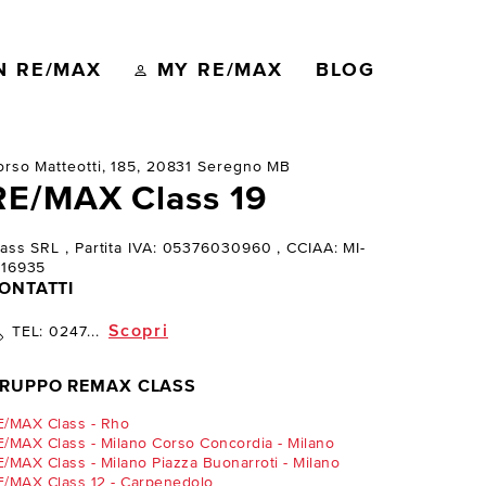
N RE/MAX
MY RE/MAX
BLOG
orso Matteotti, 185, 20831 Seregno MB
RE/MAX Class 19
lass SRL
, Partita IVA: 05376030960
, CCIAA: MI-
816935
ONTATTI
Scopri
TEL:
0247...
RUPPO REMAX CLASS
E/MAX Class - Rho
/MAX Class - Milano Corso Concordia - Milano
/MAX Class - Milano Piazza Buonarroti - Milano
E/MAX Class 12 - Carpenedolo