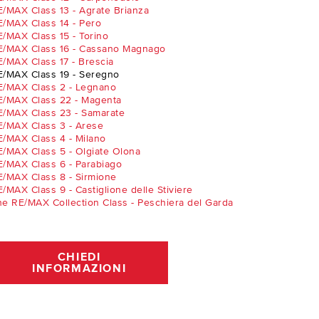
/MAX Class 13 - Agrate Brianza
E/MAX Class 14 - Pero
/MAX Class 15 - Torino
E/MAX Class 16 - Cassano Magnago
/MAX Class 17 - Brescia
E/MAX Class 19 - Seregno
E/MAX Class 2 - Legnano
E/MAX Class 22 - Magenta
E/MAX Class 23 - Samarate
E/MAX Class 3 - Arese
E/MAX Class 4 - Milano
E/MAX Class 5 - Olgiate Olona
E/MAX Class 6 - Parabiago
E/MAX Class 8 - Sirmione
/MAX Class 9 - Castiglione delle Stiviere
e RE/MAX Collection Class - Peschiera del Garda
CHIEDI
INFORMAZIONI