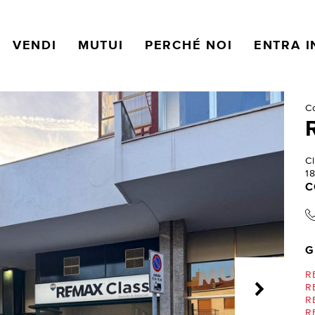
VENDI
MUTUI
PERCHÉ NOI
ENTRA I
C
C
1
C
G
R
RE
RE
R