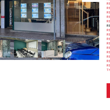
RE
R
RE
R
RE
R
R
R
R
R
R
R
R
R
RE
Th