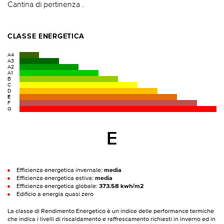
Cantina di pertinenza .
CLASSE ENERGETICA
A4
A3
A2
A1
B
C
D
E
F
G
E
Efficienza energetica invernale:
media
Efficienza energetica estiva:
media
Efficienza energetica globale:
373.58 kwh/m2
Edificio a energia quasi zero
La classe di Rendimento Energetico è un indice delle performance termiche
che indica i livelli di riscaldamento e raffrescamento richiesti in inverno ed in