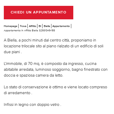
CHIEDI UN APPUNTAMENTO
Homepage
Trova
Affitto
BI
Biella
Appartamento
Appartamento In Affitto Biella 32931049-155
A Biella, a pochi minuti dal centro città, proponiamo in
locazione trilocale sito al piano rialzato di un edificio di soli
due piani .
L'immobile, di 70 mq, è composto da ingresso, cucina
abitabile arredata, luminoso soggiorno, bagno finestrato con
doccia e spaziosa camera da letto.
Lo stato di conservazione è ottimo e viene locato compreso
di arredamento .
Infissi in legno con doppio vetro .