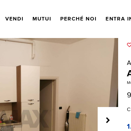
VENDI
MUTUI
PERCHÉ NOI
ENTRA I
A
M
9
C
1