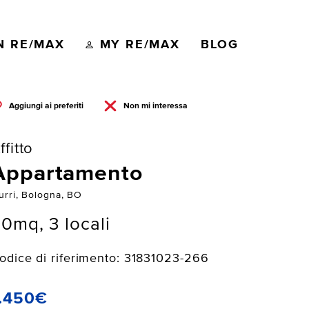
N RE/MAX
MY RE/MAX
BLOG
Aggiungi ai preferiti
Non mi interessa
ffitto
Appartamento
urri, Bologna, BO
0mq, 3 locali
odice di riferimento: 31831023-266
.450€