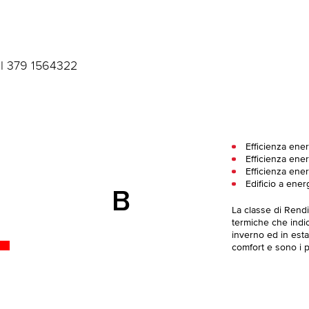
al 379 1564322
Efficienza ene
Efficienza ener
Efficienza ener
Edificio a ener
B
La classe di Rend
termiche che indica
inverno ed in esta
comfort e sono i pi