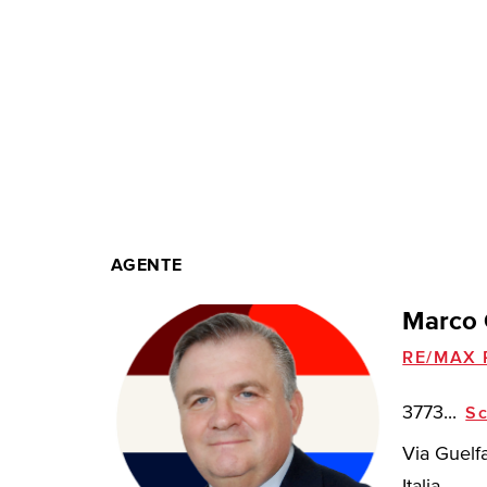
AGENTE
Marco 
RE/MAX P
3773...
Sc
Via Guelf