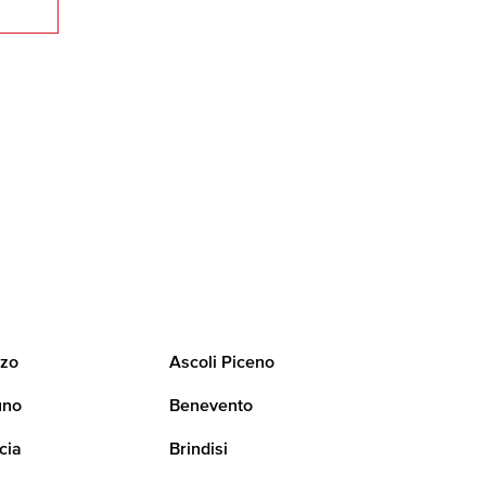
zo
Ascoli Piceno
uno
Benevento
cia
Brindisi