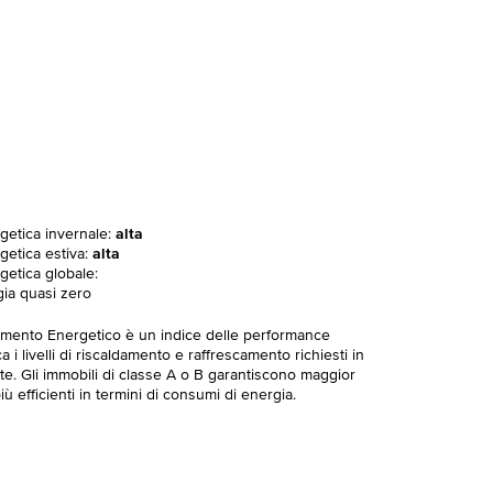
rgetica invernale:
alta
getica estiva:
alta
getica globale:
gia quasi zero
imento Energetico è un indice delle performance
 i livelli di riscaldamento e raffrescamento richiesti in
te. Gli immobili di classe A o B garantiscono maggior
ù efficienti in termini di consumi di energia.