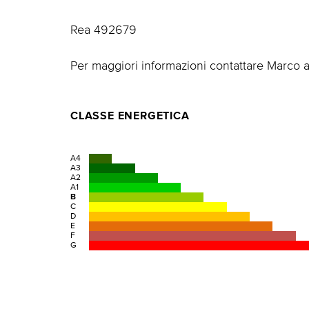
Rea 492679
Per maggiori informazioni contattare Marco 
CLASSE ENERGETICA
A4
A3
A2
A1
B
C
D
E
F
G