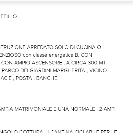
UFFILLO
TRUZIONE ARREDATO SOLO DI CUCINA O
NZIOSO con classe energetica B. CON
A E CON AMPIO ASCENSORE , A CIRCA 300 MT
PARCO DEI GIARDINI MARGHERITA , VICINO
MACIE , POSTA , BANCHE.
 AMPIA MATRIMONIALE E UNA NORMALE , 2 AMPI
GOLO COTTURA , 1 CANTINA CICLABILE PER LE