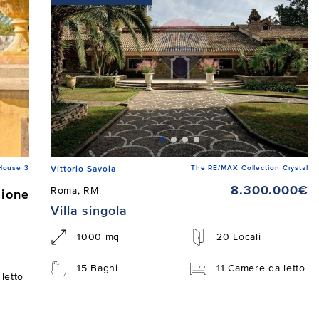
House 3
The RE/MAX Collection Crystal
Vittorio Savoia
8.300.000€
Roma, RM
zione
Villa singola
1000 mq
20 Locali
15 Bagni
11 Camere da letto
letto