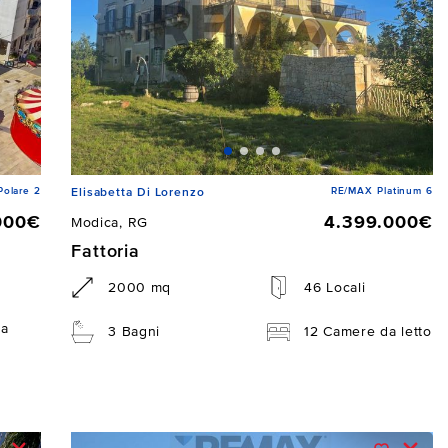
Polare 2
RE/MAX Platinum 6
Elisabetta Di Lorenzo
000€
4.399.000€
Modica, RG
Fattoria
2000 mq
46 Locali
da
3 Bagni
12 Camere da letto