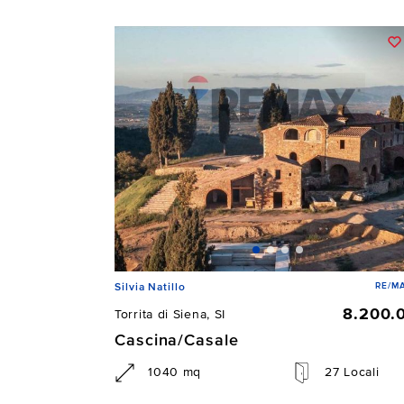
RE/MA
Silvia Natillo
8.200.
Torrita di Siena, SI
Cascina/Casale
1040 mq
27 Locali