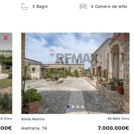
3 Bagni
4 Camere da letto
X Oltre
RE/MAX Oltre
Silvia Natillo
000€
7.000.000€
Avetrana, TA