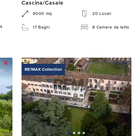
Cascina/Casale
9000 mq
20 Locali
a
17 Bagni
8 Camere da letto
RE/MAX Collection