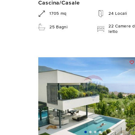
Cascina/Casale
1705 mq
24 Locali
22 Camere d
25 Bagni
letto