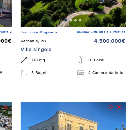
Polare 2
RE/MAX Città Ideale & Prestige
Francoise Mogavero
000€
4.500.000€
Verbania, VB
Villa singola
718 mq
10 Locali
a
5 Bagni
4 Camere da letto