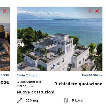
X Oltre
RE/MAX Class 8
Fabio Contato
Desenzano del
000€
Richiedere quotazione
Garda, BS
Nuove costruzioni
530 mq
5 Locali