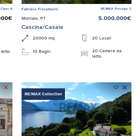
Class 8
RE/MAX Prestige 2
Fabrizio Fioramonti
000€
5.000.000€
Montale, PT
Cascina/Casale
20000 mq
20 Locali
20 Camere da
letto
10 Bagni
letto
RE/MAX Collection