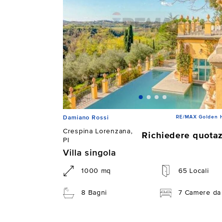
RE/MAX Golden 
Damiano Rossi
Crespina Lorenzana,
Richiedere quota
PI
Villa singola
1000 mq
65 Locali
8 Bagni
7 Camere da 