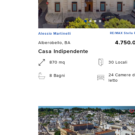
RE/MAX Stella 
Alessio Martinelli
4.750.
Alberobello, BA
Casa Indipendente
870 mq
30 Locali
24 Camere d
8 Bagni
letto