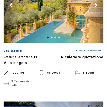
RE/MAX Golden House 3
Damiano Rossi
Richiedere quotazione
Crespina Lorenzana, PI
Villa singola
1000 mq
65 Locali
8 Bagni
7 Camere da
letto