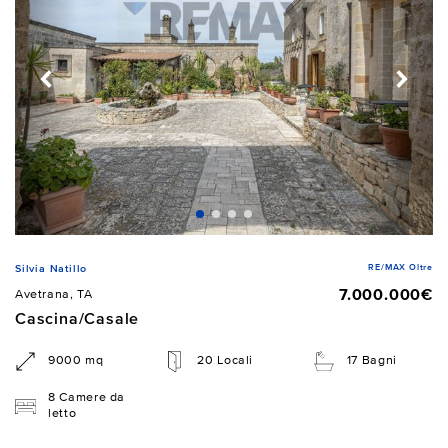
RE/MAX Oltre
Silvia Natillo
7.000.000€
Avetrana, TA
Cascina/Casale
9000 mq
20 Locali
17 Bagni
8 Camere da
letto