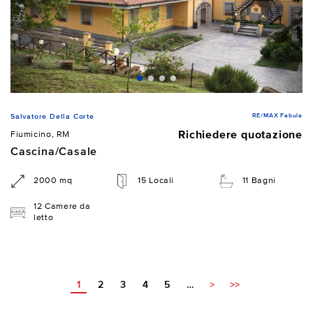
RE/MAX Fabula
Salvatore Della Corte
Richiedere quotazione
Fiumicino, RM
Cascina/Casale
2000 mq
15 Locali
11 Bagni
12 Camere da
letto
1
2
3
4
5
…
>
>>