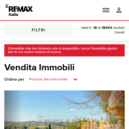
Vedi
1 - 18
di
18654
risultati
FILTRI
trovati
L'immobile che hai richiesto non è disponibile, cerca l'immobile giusto
per te sul nostro motore di ricerca.
Vendita Immobili
Ordina per