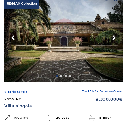
RE/MAX Collection
The RE/MAX Collection Crystal
Vittorio Savoia
8.300.000€
Roma, RM
Villa singola
1000 mq
20 Locali
15 Bagni