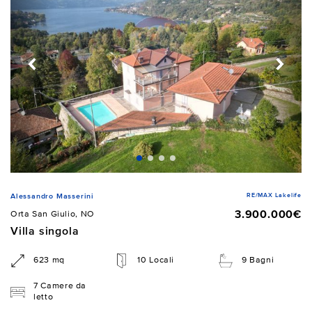
RE/MAX Lakelife
Alessandro Masserini
3.900.000€
Orta San Giulio, NO
Villa singola
623 mq
10 Locali
9 Bagni
7 Camere da
letto