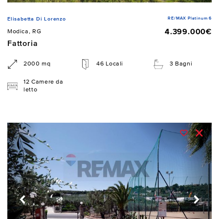
RE/MAX Platinum 6
Elisabetta Di Lorenzo
4.399.000€
Modica, RG
Fattoria
2000 mq
46 Locali
3 Bagni
12 Camere da
letto