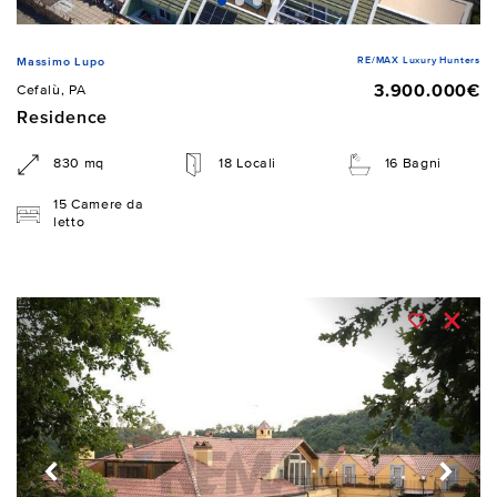
RE/MAX Luxury Hunters
Massimo Lupo
3.900.000€
Cefalù, PA
Residence
830 mq
18 Locali
16 Bagni
15 Camere da
letto