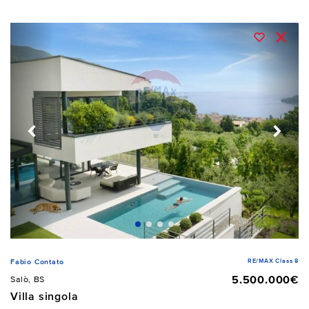
RE/MAX Class 8
Fabio Contato
5.500.000€
Salò, BS
Villa singola