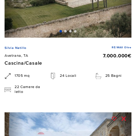
RE/MAX Oltre
Silvia Natillo
7.000.000€
Avetrana, TA
Cascina/Casale
1705 mq
24 Locali
25 Bagni
22 Camere da
letto