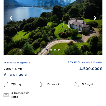
RE/MAX Città Ideale & Prestige
Francoise Mogavero
4.500.000€
Verbania, VB
Villa singola
718 mq
10 Locali
5 Bagni
4 Camere da
letto