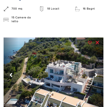
700 mq
18 Locali
16 Bagni
15 Camere da
letto