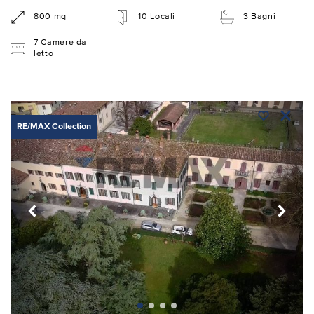
800 mq
10 Locali
3 Bagni
7 Camere da
letto
RE/MAX Collection