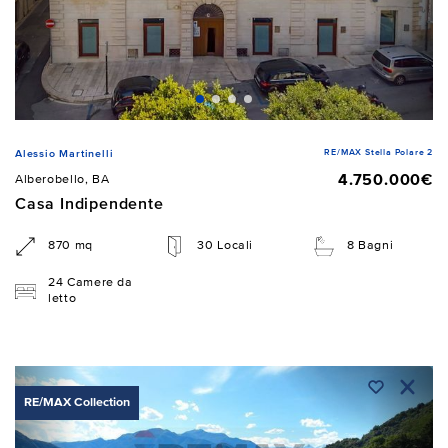
RE/MAX Stella Polare 2
Alessio Martinelli
4.750.000€
Alberobello, BA
Casa Indipendente
870 mq
30 Locali
8 Bagni
24 Camere da
letto
RE/MAX Collection