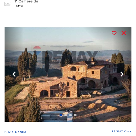
11 Camere da
letto
RE/MAX Oltre
Silvia Natillo