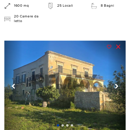
1600 mq
25 Locali
8 Bagni
20 Camere da
letto