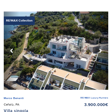
RE/MAX Collection
RE/MAX Luxury Hunters
Marco Benanti
3.900.000€
Cefalù, PA
Villa singola