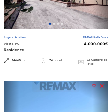
RE/MAX Stella Polare
Angela Satalino
4.000.000€
Vieste, FG
Residence
72 Camere da
14445 mq
74 Locali
letto