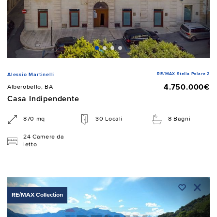
RE/MAX Stella Polare 2
Alessio Martinelli
4.750.000€
Alberobello, BA
Casa Indipendente
870 mq
30 Locali
8 Bagni
24 Camere da
letto
RE/MAX Collection