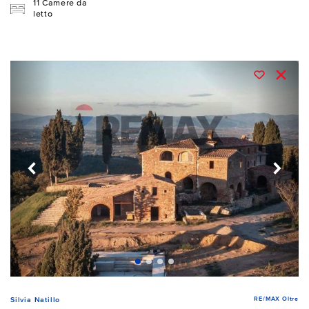
11 Camere da
letto
RE/MAX Oltre
Silvia Natillo