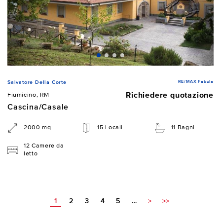
RE/MAX Fabula
Salvatore Della Corte
Richiedere quotazione
Fiumicino, RM
Cascina/Casale
2000 mq
15 Locali
11 Bagni
12 Camere da
letto
1
2
3
4
5
…
>
>>