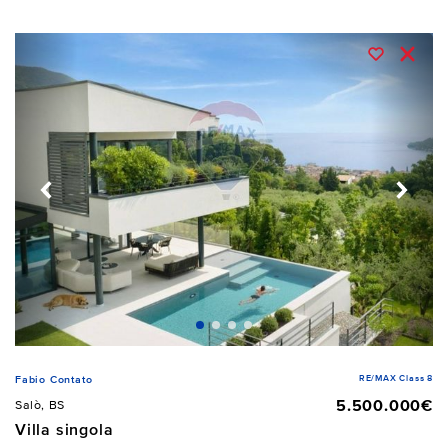
RE/MAX Class 8
Fabio Contato
5.500.000€
Salò, BS
Villa singola