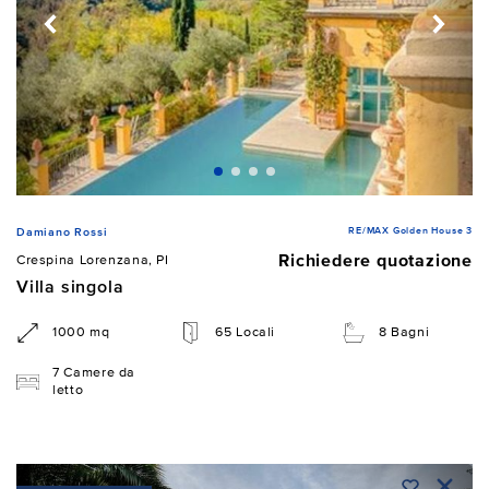
RE/MAX Golden House 3
Damiano Rossi
Richiedere quotazione
Crespina Lorenzana, PI
Villa singola
1000 mq
65 Locali
8 Bagni
7 Camere da
letto