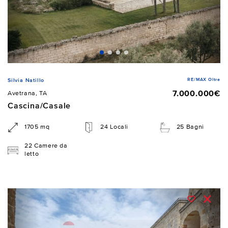
RE/MAX Oltre
Silvia Natillo
7.000.000€
Avetrana, TA
Cascina/Casale
1705 mq
24 Locali
25 Bagni
22 Camere da
letto