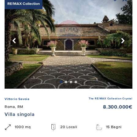
RE/MAX Collection
The RE/MAX Collection Crystal
Vittorio Savoia
8.300.000€
Roma, RM
Villa singola
1000 mq
20 Locali
15 Bagni