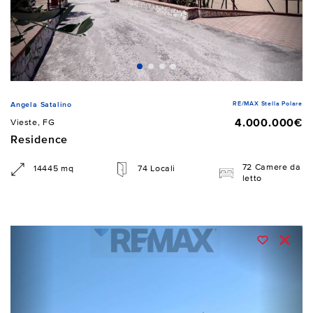
RE/MAX Stella Polare
Angela Satalino
4.000.000€
Vieste, FG
Residence
72 Camere da
14445 mq
74 Locali
letto