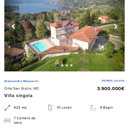
RE/MAX Lakelife
Alessandro Masserini
3.900.000€
Orta San Giulio, NO
Villa singola
623 mq
10 Locali
9 Bagni
7 Camere da
letto