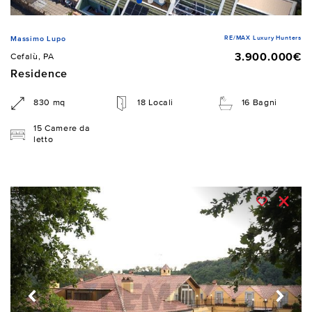
RE/MAX Luxury Hunters
Massimo Lupo
3.900.000€
Cefalù, PA
Residence
830 mq
18 Locali
16 Bagni
15 Camere da
letto