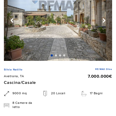
RE/MAX Oltre
Silvia Natillo
7.000.000€
Avetrana, TA
Cascina/Casale
9000 mq
20 Locali
17 Bagni
8 Camere da
letto