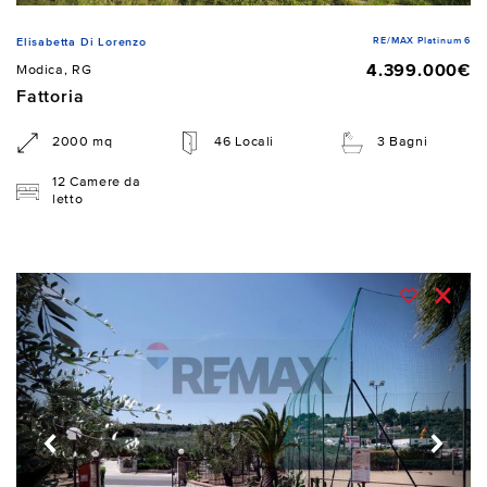
RE/MAX Platinum 6
Elisabetta Di Lorenzo
4.399.000€
Modica, RG
Fattoria
2000 mq
46 Locali
3 Bagni
12 Camere da
letto