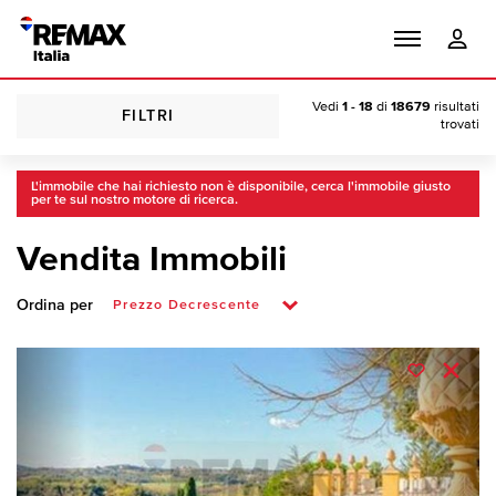
Vedi
1 - 18
di
18679
risultati
FILTRI
trovati
L'immobile che hai richiesto non è disponibile, cerca l'immobile giusto
per te sul nostro motore di ricerca.
Vendita Immobili
Ordina per