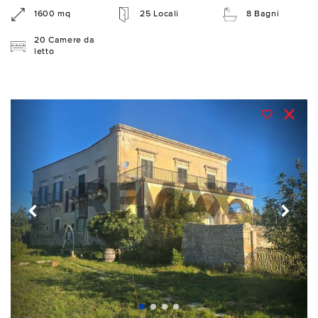
1600 mq
25 Locali
8 Bagni
20 Camere da
letto