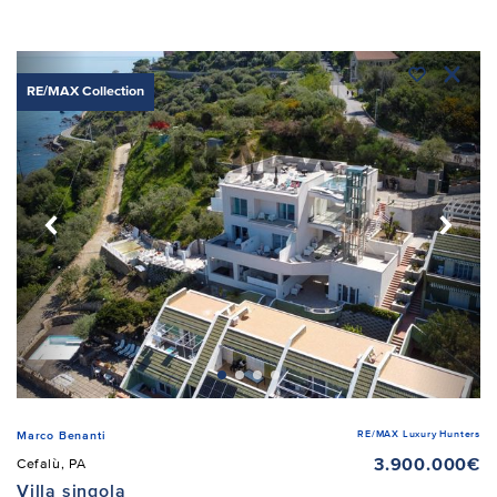
RE/MAX Collection
RE/MAX Luxury Hunters
Marco Benanti
3.900.000€
Cefalù, PA
Villa singola