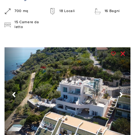
700 mq
18 Locali
16 Bagni
15 Camere da
letto