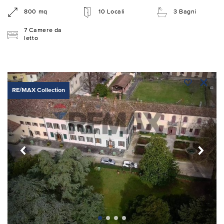
800 mq
10 Locali
3 Bagni
7 Camere da
letto
RE/MAX Collection