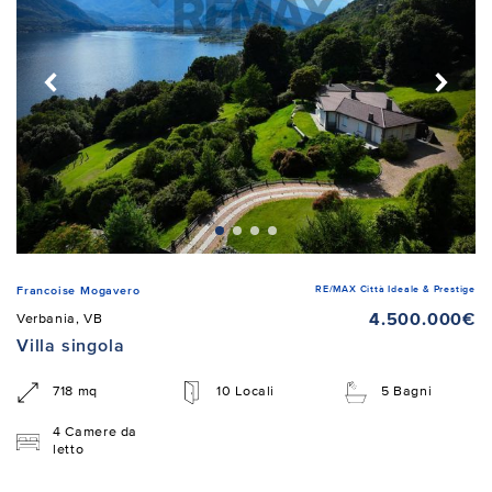
RE/MAX Città Ideale & Prestige
Francoise Mogavero
4.500.000€
Verbania, VB
Villa singola
718 mq
10 Locali
5 Bagni
4 Camere da
letto