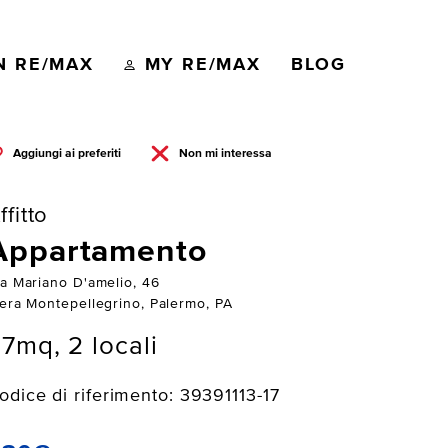
N RE/MAX
MY RE/MAX
BLOG
Aggiungi ai preferiti
Non mi interessa
ffitto
Appartamento
ia Mariano D'amelio, 46
iera Montepellegrino, Palermo, PA
7mq, 2 locali
odice di riferimento: 39391113-17