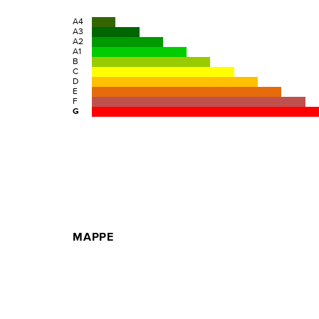
A4
A3
A2
A1
B
C
D
E
F
G
MAPPE