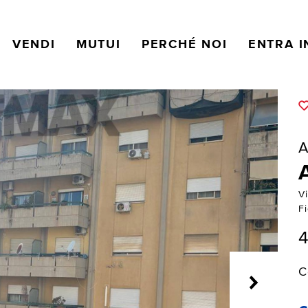
VENDI
MUTUI
PERCHÉ NOI
ENTRA I
A
V
F
4
C