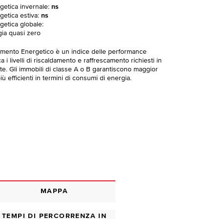
rgetica invernale:
ns
getica estiva:
ns
getica globale:
gia quasi zero
imento Energetico è un indice delle performance
 i livelli di riscaldamento e raffrescamento richiesti in
te. Gli immobili di classe A o B garantiscono maggior
ù efficienti in termini di consumi di energia.
MAPPA
TEMPI DI PERCORRENZA IN