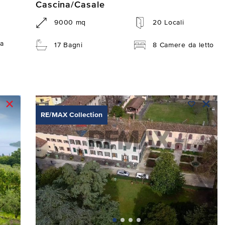
Cascina/Casale
9000 mq
20 Locali
a
17 Bagni
8 Camere da letto
RE/MAX Collection