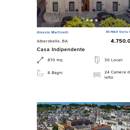
RE/MAX Stella 
Alessio Martinelli
4.750.
Alberobello, BA
Casa Indipendente
870 mq
30 Locali
24 Camere d
8 Bagni
letto