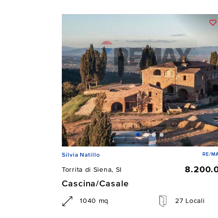
RE/MA
Silvia Natillo
8.200.
Torrita di Siena, SI
Cascina/Casale
1040 mq
27 Locali