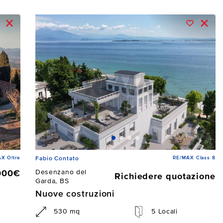
X Oltre
RE/MAX Class 8
Fabio Contato
Desenzano del
000€
Richiedere quotazione
Garda, BS
Nuove costruzioni
530 mq
5 Locali