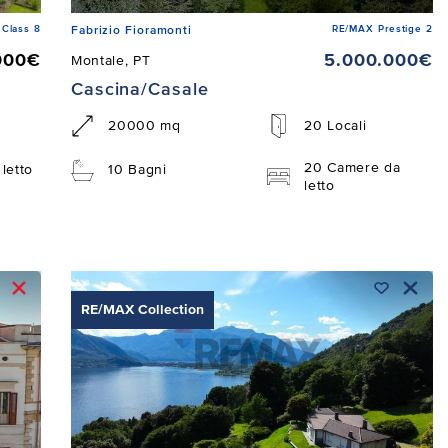
Class 8
RE/MAX Prestige 2
Fabrizio Fioramonti
000€
5.000.000€
Montale, PT
Cascina/Casale
20000 mq
20 Locali
20 Camere da
letto
10 Bagni
letto
RE/MAX Collection