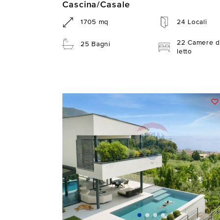
Cascina/Casale
1705 mq
24 Locali
22 Camere d
25 Bagni
letto