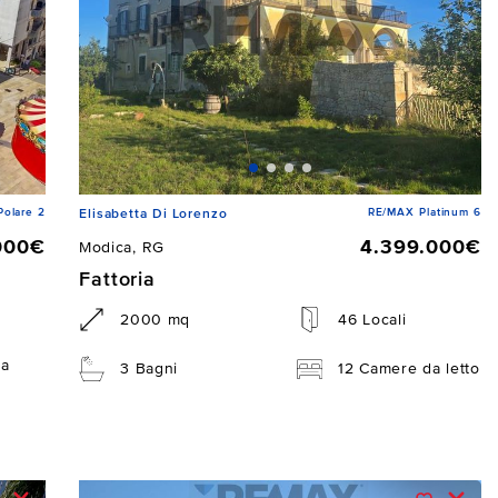
Polare 2
RE/MAX Platinum 6
Elisabetta Di Lorenzo
000€
4.399.000€
Modica, RG
Fattoria
2000 mq
46 Locali
da
3 Bagni
12 Camere da letto