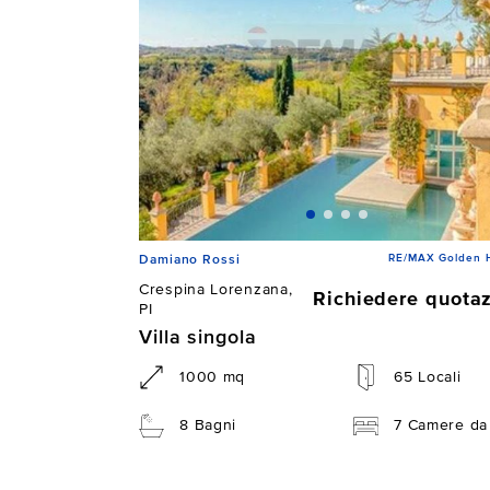
RE/MAX Golden 
Damiano Rossi
Crespina Lorenzana,
Richiedere quota
PI
Villa singola
1000 mq
65 Locali
8 Bagni
7 Camere da 