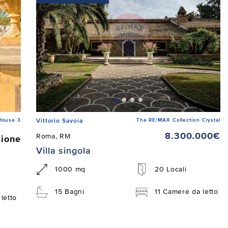
House 3
The RE/MAX Collection Crystal
Vittorio Savoia
8.300.000€
Roma, RM
zione
Villa singola
1000 mq
20 Locali
15 Bagni
11 Camere da letto
letto