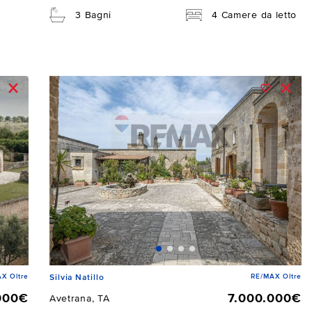
3 Bagni
4 Camere da letto
X Oltre
RE/MAX Oltre
Silvia Natillo
000€
7.000.000€
Avetrana, TA