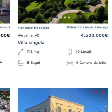
Polare 2
RE/MAX Città Ideale & Prestige
Francoise Mogavero
000€
4.500.000€
Verbania, VB
Villa singola
718 mq
10 Locali
a
5 Bagni
4 Camere da letto