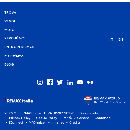
TROVA
VENDI
MUTUI
PERCHÉ NOI
IT
EN
ENTRA IN RE/MAX
MY RE/MAX
BLOG
2026 © - RE/MAX Italia - P.IVA: 11596520152
- Dati societari
- Privacy Policy
- Cookie Policy
- Parità Di Genere
- Contattaci
- iConnect
- MAXimizer
- Intranet
- Credits