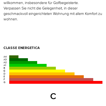
willkommen, insbesondere für Golfbegeisterte.
Verpassen Sie nicht die Gelegenheit, in dieser
geschmackvoll eingerichteten Wohnung mit allem Komfort zu
wohnen.
CLASSE ENERGETICA
A4
A3
A2
A1
B
C
D
E
F
G
C