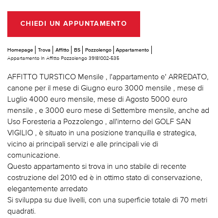
CHIEDI UN APPUNTAMENTO
Homepage
Trova
Affitto
BS
Pozzolengo
Appartamento
Appartamento In Affitto Pozzolengo 39181002-535
AFFITTO TURSTICO Mensile , l'appartamento e' ARREDATO,
canone per il mese di Giugno euro 3000 mensile , mese di
Luglio 4000 euro mensile, mese di Agosto 5000 euro
mensile , e 3000 euro mese di Settembre mensile, anche ad
Uso Foresteria a Pozzolengo , all'interno del GOLF SAN
VIGILIO , è situato in una posizione tranquilla e strategica,
vicino ai principali servizi e alle principali vie di
comunicazione.
Questo appartamento si trova in uno stabile di recente
costruzione del 2010 ed è in ottimo stato di conservazione,
elegantemente arredato
Si sviluppa su due livelli, con una superficie totale di 70 metri
quadrati.