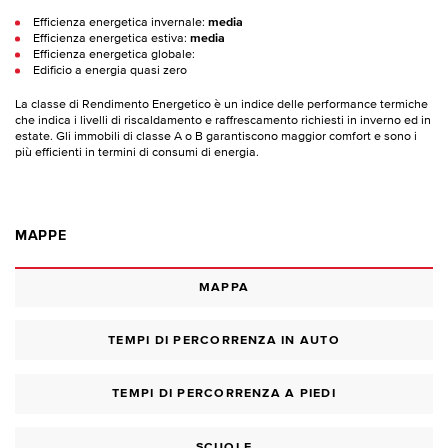
Efficienza energetica invernale:
media
Efficienza energetica estiva:
media
Efficienza energetica globale:
Edificio a energia quasi zero
La classe di Rendimento Energetico è un indice delle performance termiche
che indica i livelli di riscaldamento e raffrescamento richiesti in inverno ed in
estate. Gli immobili di classe A o B garantiscono maggior comfort e sono i
più efficienti in termini di consumi di energia.
MAPPE
MAPPA
TEMPI DI PERCORRENZA IN AUTO
TEMPI DI PERCORRENZA A PIEDI
SCUOLE