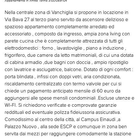
Appartamento In Affitto Torino 31001059-104
Nella centrale zona di Vanchiglia si propone in locazione in
Via Bava 27 al terzo piano servito da ascensore delizioso e
spazioso appartamento completamente arredato ed
accessoriato , composto da ingresso, ampia zona living con
parete cucina che è completamente attrezzata di tutti gli
elettrodomestici : forno , lavastoviglie , piano a induzione ,
frigorifero, due camere da letto matrimoniali, di cui una dotata
di cabina armadio ,due bagni con doccia , ampio ripostiglio
con lavatrice e asciugatrice, balcone. Dotato di ogni comfort :
porta blindata , infissi con doppi vetri, aria condizionata,
riscaldamento centralizzato con termo valvole per cui si
chiede un pagamento anticipato mensile di 60 euro da
aggiungersi alle spese mensili condominiali .Escluse utenze e
WI-FI. Si richiedono verificate e comprovate garanzie
reddituali ed eventuale polizza fideiussoria assicurativa.
Comodissimo al centro della città, al Campus Einaudi ,a
Palazzo Nuovo , alla sede ESCP e comunque in zona ben
servita dai mezzi per raggiungere comodamente la stazione