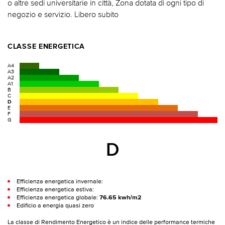
o altre sedi universitarie in città, Zona dotata di ogni tipo di
negozio e servizio. Libero subito
CLASSE ENERGETICA
A4
A3
A2
A1
B
C
D
E
F
G
D
Efficienza energetica invernale:
Efficienza energetica estiva:
Efficienza energetica globale:
76.65 kwh/m2
Edificio a energia quasi zero
La classe di Rendimento Energetico è un indice delle performance termiche