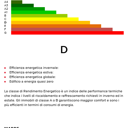
A4
A3
A2
A1
B
C
D
E
F
G
D
Efficienza energetica invernale:
Efficienza energetica estiva:
Efficienza energetica globale:
Edificio a energia quasi zero
La classe di Rendimento Energetico è un indice delle performance termiche
che indica i livelli di riscaldamento e raffrescamento richiesti in inverno ed in
estate. Gli immobili di classe A o B garantiscono maggior comfort e sono i
più efficienti in termini di consumi di energia.