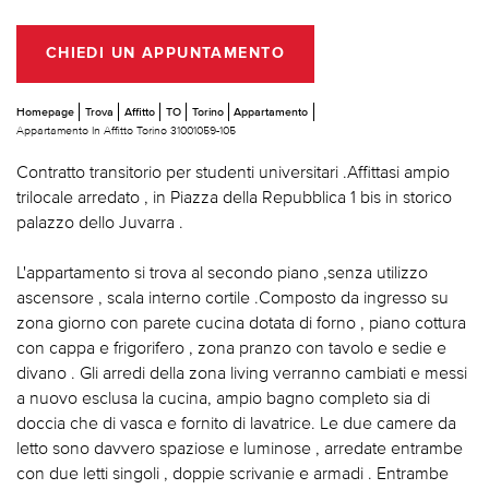
CHIEDI UN APPUNTAMENTO
Homepage
Trova
Affitto
TO
Torino
Appartamento
Appartamento In Affitto Torino 31001059-105
Contratto transitorio per studenti universitari .Affittasi ampio
trilocale arredato , in Piazza della Repubblica 1 bis in storico
palazzo dello Juvarra .
L'appartamento si trova al secondo piano ,senza utilizzo
ascensore , scala interno cortile .Composto da ingresso su
zona giorno con parete cucina dotata di forno , piano cottura
con cappa e frigorifero , zona pranzo con tavolo e sedie e
divano . Gli arredi della zona living verranno cambiati e messi
a nuovo esclusa la cucina, ampio bagno completo sia di
doccia che di vasca e fornito di lavatrice. Le due camere da
letto sono davvero spaziose e luminose , arredate entrambe
con due letti singoli , doppie scrivanie e armadi . Entrambe