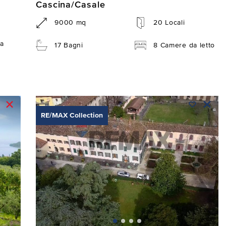
Cascina/Casale
9000 mq
20 Locali
a
17 Bagni
8 Camere da letto
RE/MAX Collection