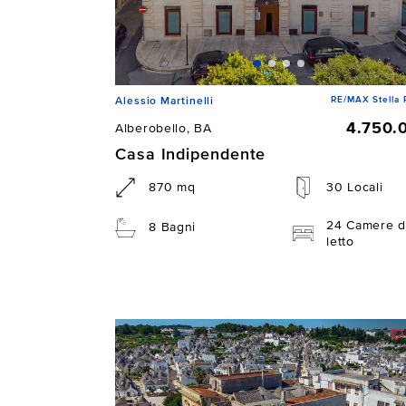
RE/MAX Stella 
Alessio Martinelli
4.750.
Alberobello, BA
Casa Indipendente
870 mq
30 Locali
24 Camere d
8 Bagni
letto