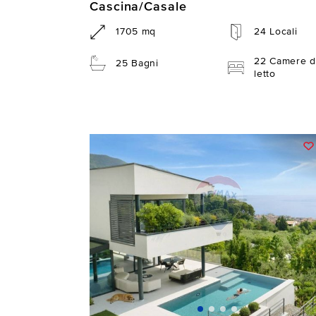
Cascina/Casale
1705 mq
24 Locali
22 Camere d
25 Bagni
letto