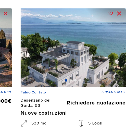
X Oltre
RE/MAX Class 8
Fabio Contato
Desenzano del
000€
Richiedere quotazione
Garda, BS
Nuove costruzioni
530 mq
5 Locali