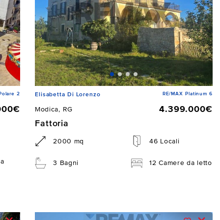
Polare 2
RE/MAX Platinum 6
Elisabetta Di Lorenzo
000€
4.399.000€
Modica, RG
Fattoria
2000 mq
46 Locali
da
3 Bagni
12 Camere da letto