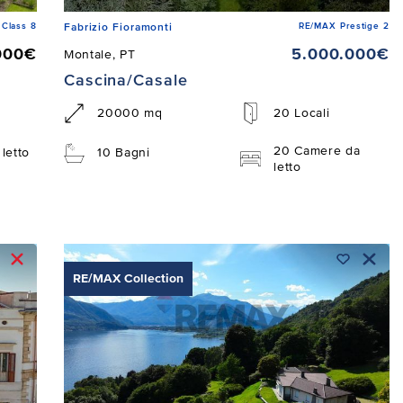
Class 8
RE/MAX Prestige 2
Fabrizio Fioramonti
000€
5.000.000€
Montale, PT
Cascina/Casale
20000 mq
20 Locali
20 Camere da
letto
10 Bagni
letto
RE/MAX Collection