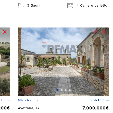
3 Bagni
4 Camere da letto
X Oltre
RE/MAX Oltre
Silvia Natillo
000€
7.000.000€
Avetrana, TA