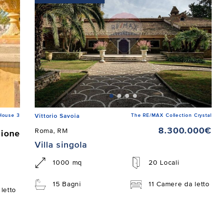
House 3
The RE/MAX Collection Crystal
Vittorio Savoia
8.300.000€
Roma, RM
zione
Villa singola
1000 mq
20 Locali
15 Bagni
11 Camere da letto
letto