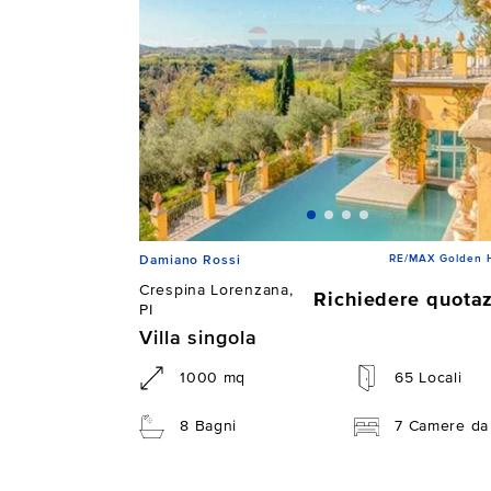
RE/MAX Golden 
Damiano Rossi
Crespina Lorenzana,
Richiedere quota
PI
Villa singola
1000 mq
65 Locali
8 Bagni
7 Camere da 