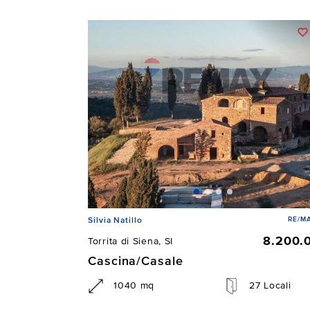
RE/MA
Silvia Natillo
8.200.
Torrita di Siena, SI
Cascina/Casale
1040 mq
27 Locali