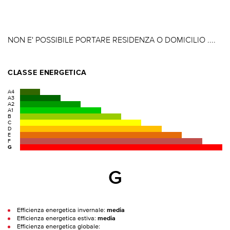
NON E' POSSIBILE PORTARE RESIDENZA O DOMICILIO ....
CLASSE ENERGETICA
A4
A3
A2
A1
B
C
D
E
F
G
G
Efficienza energetica invernale:
media
Efficienza energetica estiva:
media
Efficienza energetica globale: