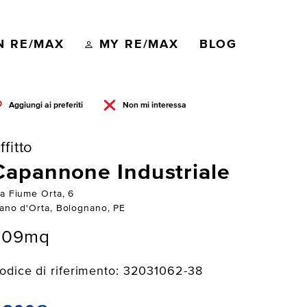
N RE/MAX
MY RE/MAX
BLOG
Aggiungi ai preferiti
Non mi interessa
ffitto
Capannone Industriale
ia Fiume Orta, 6
iano d'Orta, Bolognano, PE
509mq
odice di riferimento: 32031062-38