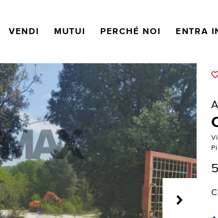
VENDI
MUTUI
PERCHÉ NOI
ENTRA I
A
V
P
C