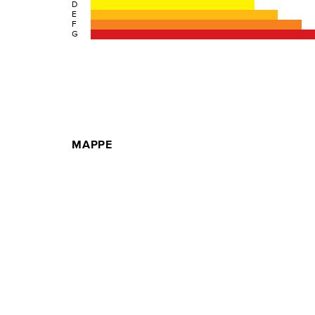
D
E
F
G
MAPPE