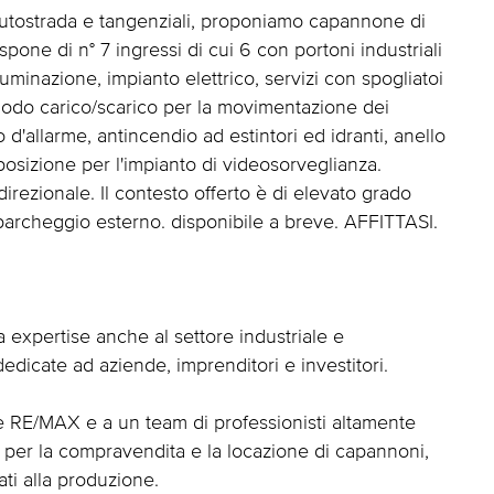
autostrada e tangenziali, proponiamo capannone di
pone di n° 7 ingressi di cui 6 con portoni industriali
luminazione, impianto elettrico, servizi con spogliatoi
omodo carico/scarico per la movimentazione dei
to d'allarme, antincendio ad estintori ed idranti, anello
osizione per l'impianto di videosorveglianza.
 direzionale. Il contesto offerto è di elevato grado
 parcheggio esterno. disponibile a breve. AFFITTASI.
expertise anche al settore industriale e
edicate ad aziende, imprenditori e investitori.
ale RE/MAX e a un team di professionisti altamente
a per la compravendita e la locazione di capannoni,
ati alla produzione.