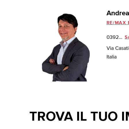
Andrea
RE/MAX 
0392...
S
Via Casat
Italia
TROVA IL TUO 