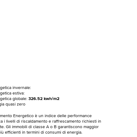
getica invernale:
getica estiva:
rgetica globale:
326.52 kwh/m2
gia quasi zero
imento Energetico è un indice delle performance
 i livelli di riscaldamento e raffrescamento richiesti in
te. Gli immobili di classe A o B garantiscono maggior
ù efficienti in termini di consumi di energia.