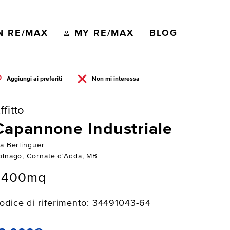
N RE/MAX
MY RE/MAX
BLOG
Aggiungi ai preferiti
Non mi interessa
ffitto
Capannone Industriale
ia Berlinguer
olnago, Cornate d'Adda, MB
2400mq
odice di riferimento: 34491043-64