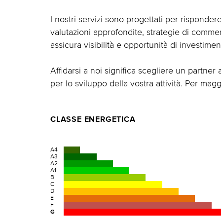
I nostri servizi sono progettati per risponder
valutazioni approfondite, strategie di comme
assicura visibilità e opportunità di investimen
Affidarsi a noi significa scegliere un partner 
per lo sviluppo della vostra attività. Per magg
CLASSE ENERGETICA
A4
A3
A2
A1
B
C
D
E
F
G