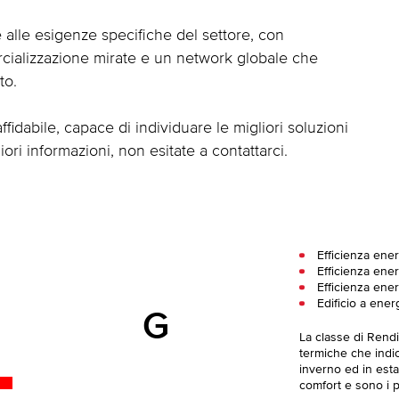
e alle esigenze specifiche del settore, con
rcializzazione mirate e un network globale che
to.
affidabile, capace di individuare le migliori soluzioni
iori informazioni, non esitate a contattarci.
Efficienza ener
Efficienza ener
Efficienza ene
Edificio a ener
G
La classe di Rend
termiche che indica
inverno ed in esta
comfort e sono i pi