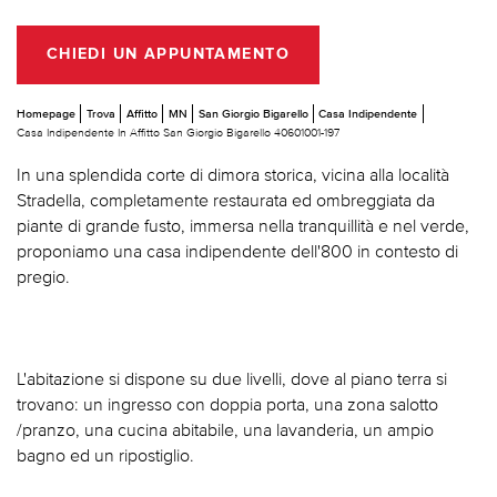
CHIEDI UN APPUNTAMENTO
Homepage
Trova
Affitto
MN
San Giorgio Bigarello
Casa Indipendente
Casa Indipendente In Affitto San Giorgio Bigarello 40601001-197
In una splendida corte di dimora storica, vicina alla località
Stradella, completamente restaurata ed ombreggiata da
piante di grande fusto, immersa nella tranquillità e nel verde,
proponiamo una casa indipendente dell'800 in contesto di
pregio.
L'abitazione si dispone su due livelli, dove al piano terra si
trovano: un ingresso con doppia porta, una zona salotto
/pranzo, una cucina abitabile, una lavanderia, un ampio
bagno ed un ripostiglio.