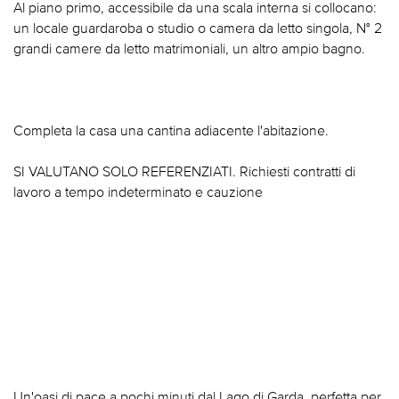
Al piano primo, accessibile da una scala interna si collocano:
un locale guardaroba o studio o camera da letto singola, N° 2
grandi camere da letto matrimoniali, un altro ampio bagno.
Completa la casa una cantina adiacente l'abitazione.
SI VALUTANO SOLO REFERENZIATI. Richiesti contratti di
lavoro a tempo indeterminato e cauzione
Un'oasi di pace a pochi minuti dal Lago di Garda, perfetta per