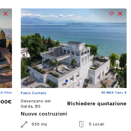
X Oltre
RE/MAX Class 8
Fabio Contato
Desenzano del
000€
Richiedere quotazione
Garda, BS
Nuove costruzioni
530 mq
5 Locali