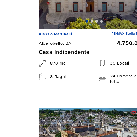
RE/MAX Stella 
Alessio Martinelli
4.750.
Alberobello, BA
Casa Indipendente
870 mq
30 Locali
24 Camere d
8 Bagni
letto