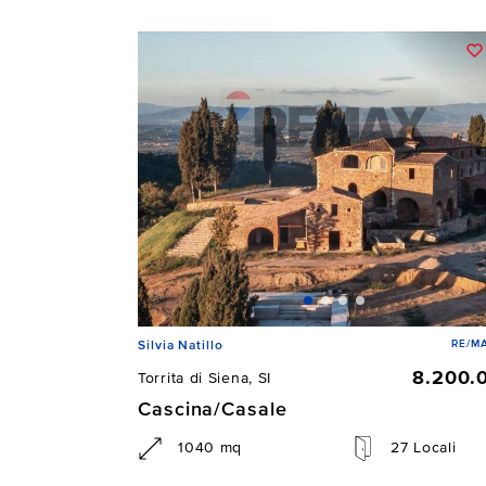
RE/MA
Silvia Natillo
8.200.
Torrita di Siena, SI
Cascina/Casale
1040 mq
27 Locali