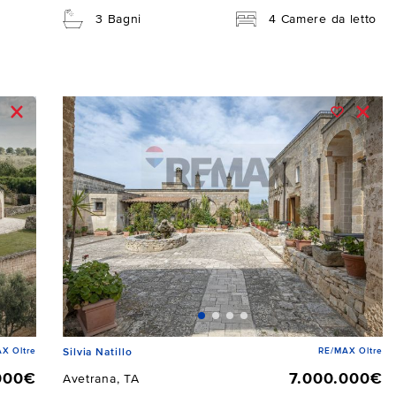
3 Bagni
4 Camere da letto
X Oltre
RE/MAX Oltre
Silvia Natillo
000€
7.000.000€
Avetrana, TA