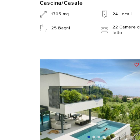
Cascina/Casale
1705 mq
24 Locali
22 Camere d
25 Bagni
letto