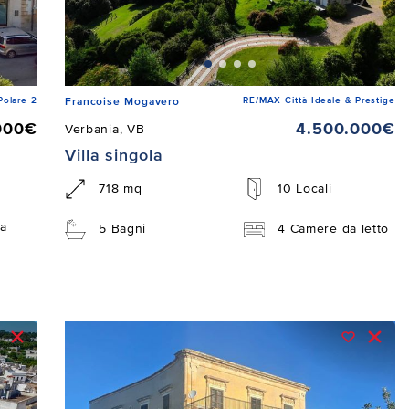
Polare 2
RE/MAX Città Ideale & Prestige
Francoise Mogavero
000€
4.500.000€
Verbania, VB
Villa singola
718 mq
10 Locali
a
5 Bagni
4 Camere da letto