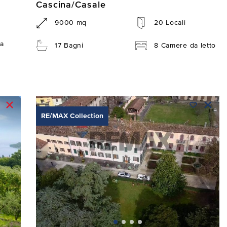
Cascina/Casale
9000 mq
20 Locali
a
17 Bagni
8 Camere da letto
RE/MAX Collection