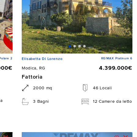
Polare 2
RE/MAX Platinum 6
Elisabetta Di Lorenzo
000€
4.399.000€
Modica, RG
Fattoria
2000 mq
46 Locali
da
3 Bagni
12 Camere da letto