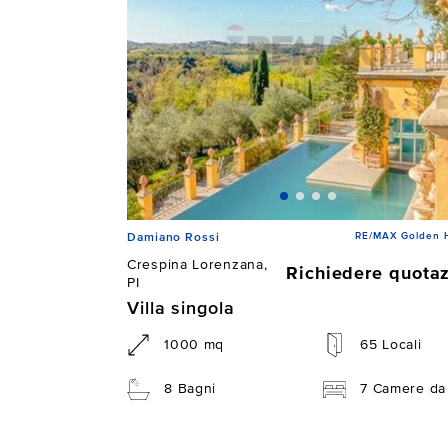
RE/MAX Golden 
Damiano Rossi
Crespina Lorenzana,
Richiedere quota
PI
Villa singola
1000 mq
65 Locali
8 Bagni
7 Camere da 