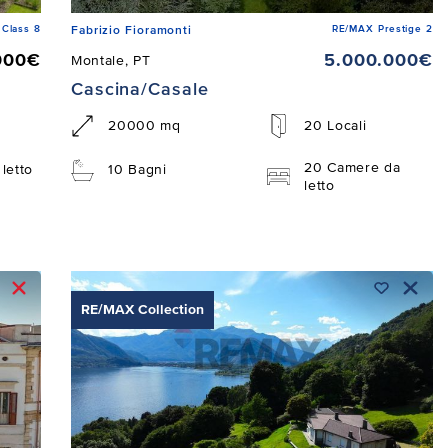
Class 8
RE/MAX Prestige 2
Fabrizio Fioramonti
000€
5.000.000€
Montale, PT
Cascina/Casale
20000 mq
20 Locali
20 Camere da
letto
10 Bagni
letto
RE/MAX Collection