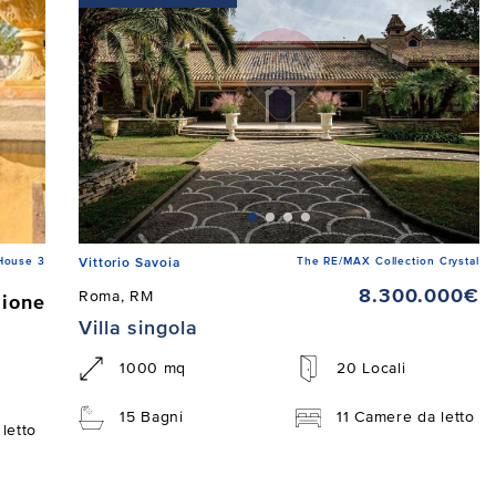
House 3
The RE/MAX Collection Crystal
Vittorio Savoia
8.300.000€
Roma, RM
zione
Villa singola
1000 mq
20 Locali
15 Bagni
11 Camere da letto
letto