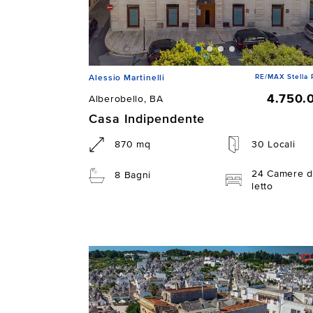
RE/MAX Stella 
Alessio Martinelli
4.750.
Alberobello, BA
Casa Indipendente
870 mq
30 Locali
24 Camere d
8 Bagni
letto