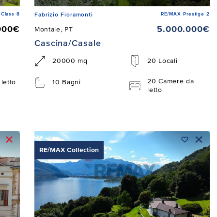
Class 8
RE/MAX Prestige 2
Fabrizio Fioramonti
000€
5.000.000€
Montale, PT
Cascina/Casale
20000 mq
20 Locali
20 Camere da
letto
10 Bagni
letto
RE/MAX Collection