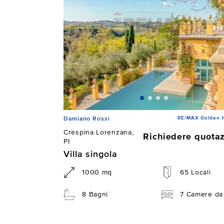
RE/MAX Golden 
Damiano Rossi
Crespina Lorenzana,
Richiedere quota
PI
Villa singola
1000 mq
65 Locali
8 Bagni
7 Camere da 