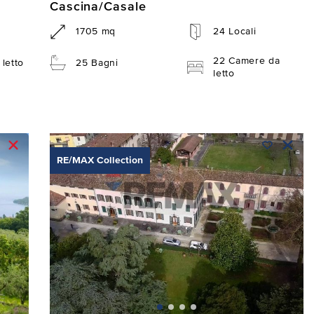
Cascina/Casale
1705 mq
24 Locali
22 Camere da
letto
25 Bagni
letto
RE/MAX Collection