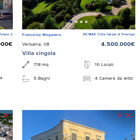
Polare 2
RE/MAX Città Ideale & Prestige
Francoise Mogavero
000€
4.500.000€
Verbania, VB
Villa singola
718 mq
10 Locali
a
5 Bagni
4 Camere da letto