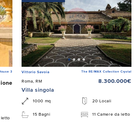
House 3
The RE/MAX Collection Crystal
Vittorio Savoia
8.300.000€
Roma, RM
zione
Villa singola
1000 mq
20 Locali
15 Bagni
11 Camere da letto
letto