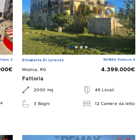
Polare 2
RE/MAX Platinum 6
Elisabetta Di Lorenzo
000€
4.399.000€
Modica, RG
Fattoria
2000 mq
46 Locali
da
3 Bagni
12 Camere da letto