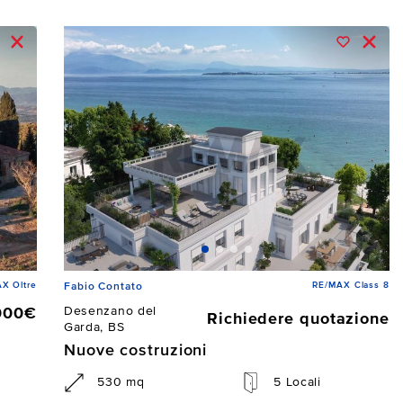
X Oltre
RE/MAX Class 8
Fabio Contato
Desenzano del
000€
Richiedere quotazione
Garda, BS
Nuove costruzioni
530 mq
5 Locali