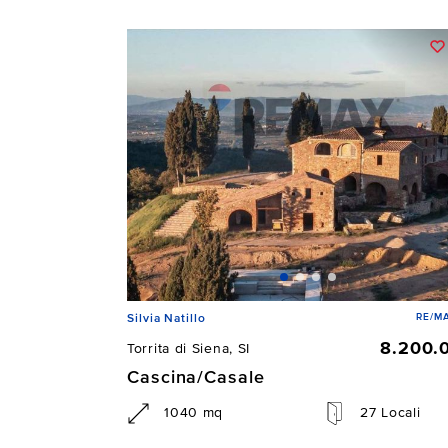
RE/MA
Silvia Natillo
8.200.
Torrita di Siena, SI
Cascina/Casale
1040 mq
27 Locali