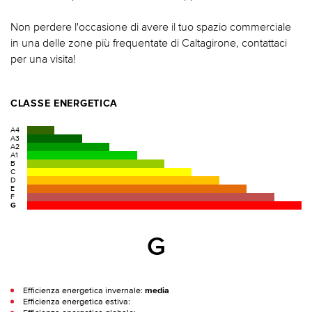
Non perdere l'occasione di avere il tuo spazio commerciale
in una delle zone più frequentate di Caltagirone, contattaci
per una visita!
CLASSE ENERGETICA
A4
A3
A2
A1
B
C
D
E
F
G
G
Efficienza energetica invernale:
media
Efficienza energetica estiva: