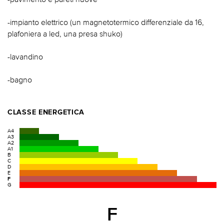
-impianto elettrico (un magnetotermico differenziale da 16,
plafoniera a led, una presa shuko)
-lavandino
-bagno
CLASSE ENERGETICA
A4
A3
A2
A1
B
C
D
E
F
G
F