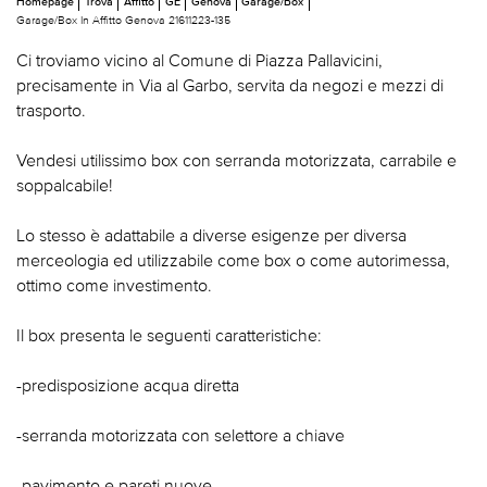
Homepage
Trova
Affitto
GE
Genova
Garage/Box
Garage/Box In Affitto Genova 21611223-135
Ci troviamo vicino al Comune di Piazza Pallavicini,
precisamente in Via al Garbo, servita da negozi e mezzi di
trasporto.
Vendesi utilissimo box con serranda motorizzata, carrabile e
soppalcabile!
Lo stesso è adattabile a diverse esigenze per diversa
merceologia ed utilizzabile come box o come autorimessa,
ottimo come investimento.
Il box presenta le seguenti caratteristiche:
-predisposizione acqua diretta
-serranda motorizzata con selettore a chiave
-pavimento e pareti nuove