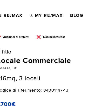
N RE/MAX
MY RE/MAX
BLOG
Aggiungi ai preferiti
Non mi interessa
ffitto
Locale Commerciale
asazza, BG
16mq, 3 locali
odice di riferimento: 34001147-13
.700€