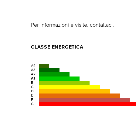
Per informazioni e visite, contattaci.
CLASSE ENERGETICA
A4
A3
A2
A1
B
C
D
E
F
G