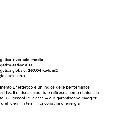
rgetica invernale:
media
getica estiva:
alta
rgetica globale:
267.04 kwh/m2
gia quasi zero
imento Energetico è un indice delle performance
 i livelli di riscaldamento e raffrescamento richiesti in
te. Gli immobili di classe A o B garantiscono maggior
ù efficienti in termini di consumi di energia.