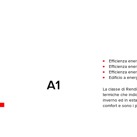
Efficienza ene
Efficienza ener
Efficienza ene
Edificio a ener
A1
La classe di Rend
termiche che indica
inverno ed in esta
comfort e sono i pi