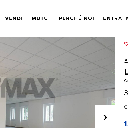
VENDI
MUTUI
PERCHÉ NOI
ENTRA I
A
C
3
C
1