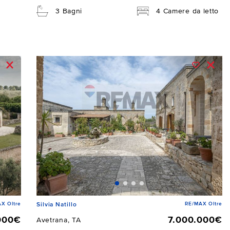
3 Bagni
4 Camere da letto
X Oltre
RE/MAX Oltre
Silvia Natillo
000€
7.000.000€
Avetrana, TA