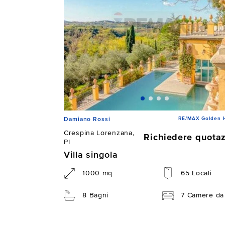
RE/MAX Golden 
Damiano Rossi
Crespina Lorenzana,
Richiedere quota
PI
Villa singola
1000 mq
65 Locali
8 Bagni
7 Camere da 