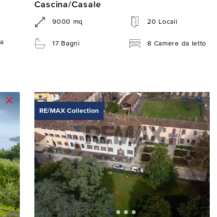
Cascina/Casale
9000 mq
20 Locali
a
17 Bagni
8 Camere da letto
RE/MAX Collection