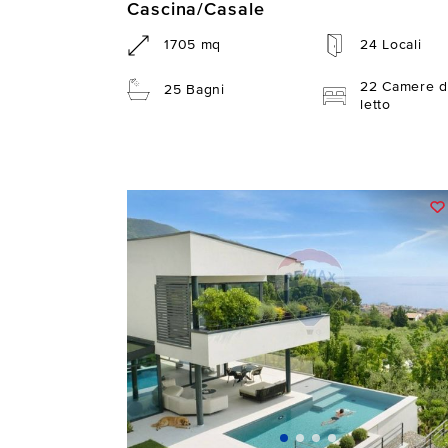
Cascina/Casale
1705 mq
24 Locali
22 Camere d
25 Bagni
letto