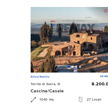
RE/MA
Silvia Natillo
8.200.
Torrita di Siena, SI
Cascina/Casale
1040 mq
27 Locali