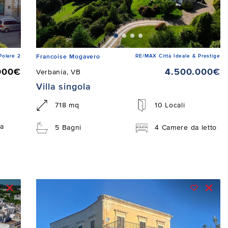
Polare 2
RE/MAX Città Ideale & Prestige
Francoise Mogavero
000€
4.500.000€
Verbania, VB
Villa singola
718 mq
10 Locali
a
5 Bagni
4 Camere da letto