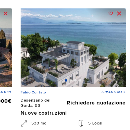
X Oltre
RE/MAX Class 8
Fabio Contato
Desenzano del
000€
Richiedere quotazione
Garda, BS
Nuove costruzioni
530 mq
5 Locali