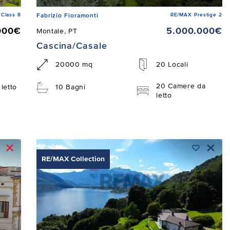
Class 8
RE/MAX Prestige 2
Fabrizio Fioramonti
000€
5.000.000€
Montale, PT
Cascina/Casale
20000 mq
20 Locali
20 Camere da
letto
10 Bagni
letto
RE/MAX Collection