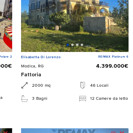
Polare 2
RE/MAX Platinum 6
Elisabetta Di Lorenzo
000€
4.399.000€
Modica, RG
Fattoria
2000 mq
46 Locali
da
3 Bagni
12 Camere da letto