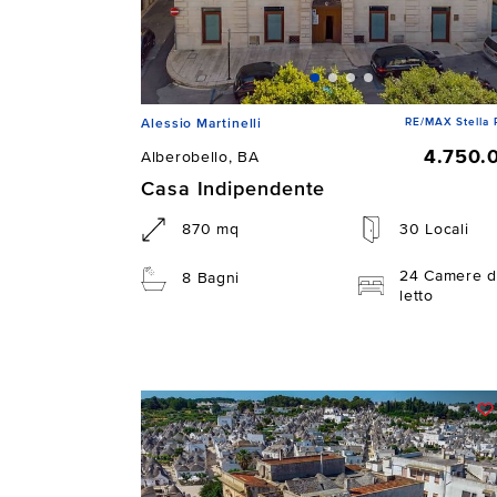
RE/MAX Stella 
Alessio Martinelli
4.750.
Alberobello, BA
Casa Indipendente
870 mq
30 Locali
24 Camere d
8 Bagni
letto