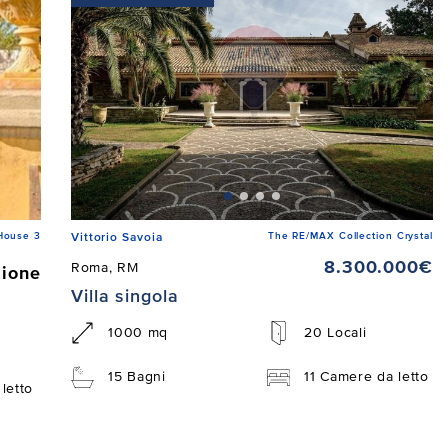
House 3
The RE/MAX Collection Crystal
Vittorio Savoia
8.300.000€
Roma, RM
zione
Villa singola
1000 mq
20 Locali
15 Bagni
11 Camere da letto
letto