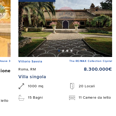
House 3
The RE/MAX Collection Crystal
Vittorio Savoia
8.300.000€
Roma, RM
zione
Villa singola
1000 mq
20 Locali
15 Bagni
11 Camere da letto
letto