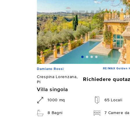
RE/MAX Golden 
Damiano Rossi
Crespina Lorenzana,
Richiedere quota
PI
Villa singola
1000 mq
65 Locali
8 Bagni
7 Camere da 