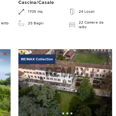
Cascina/Casale
1705 mq
24 Locali
22 Camere da
letto
25 Bagni
letto
RE/MAX Collection