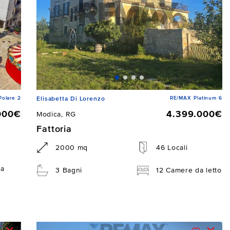
Polare 2
RE/MAX Platinum 6
Elisabetta Di Lorenzo
000€
4.399.000€
Modica, RG
Fattoria
2000 mq
46 Locali
da
3 Bagni
12 Camere da letto