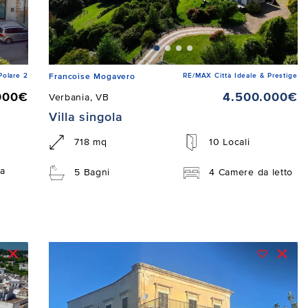
Polare 2
RE/MAX Città Ideale & Prestige
Francoise Mogavero
000€
4.500.000€
Verbania, VB
Villa singola
718 mq
10 Locali
a
5 Bagni
4 Camere da letto