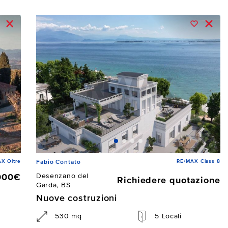
X Oltre
RE/MAX Class 8
Fabio Contato
Desenzano del
000€
Richiedere quotazione
Garda, BS
Nuove costruzioni
530 mq
5 Locali