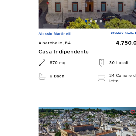
RE/MAX Stella 
Alessio Martinelli
4.750.
Alberobello, BA
Casa Indipendente
870 mq
30 Locali
24 Camere d
8 Bagni
letto