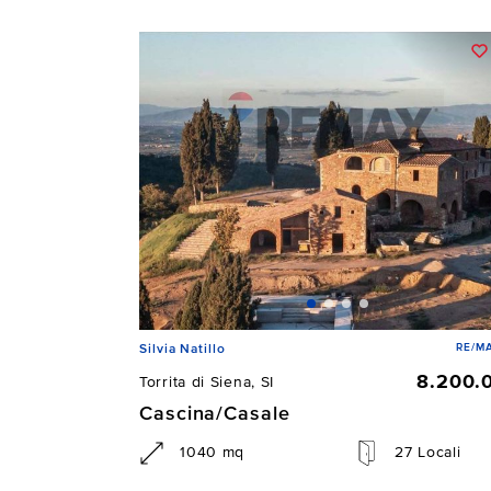
RE/MA
Silvia Natillo
8.200.
Torrita di Siena, SI
Cascina/Casale
1040 mq
27 Locali