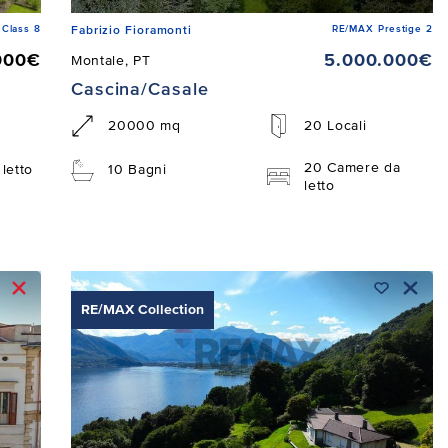
Class 8
RE/MAX Prestige 2
Fabrizio Fioramonti
000€
5.000.000€
Montale, PT
Cascina/Casale
20000 mq
20 Locali
20 Camere da
letto
10 Bagni
letto
RE/MAX Collection