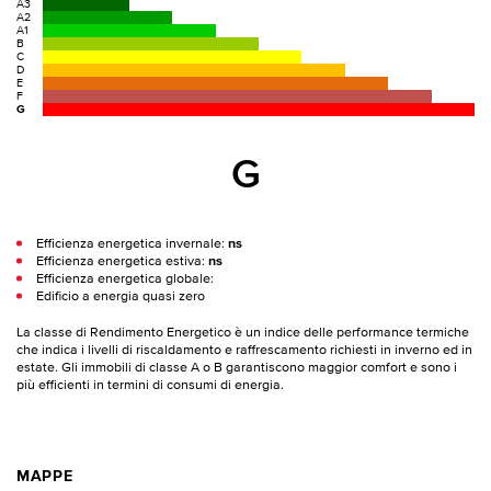
A3
A2
A1
B
C
D
E
F
G
G
Efficienza energetica invernale:
ns
Efficienza energetica estiva:
ns
Efficienza energetica globale:
Edificio a energia quasi zero
La classe di Rendimento Energetico è un indice delle performance termiche
che indica i livelli di riscaldamento e raffrescamento richiesti in inverno ed in
estate. Gli immobili di classe A o B garantiscono maggior comfort e sono i
più efficienti in termini di consumi di energia.
MAPPE