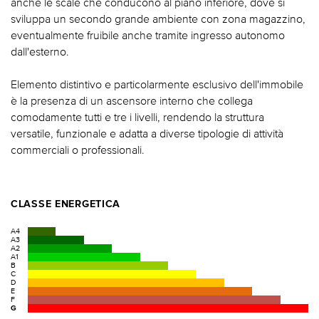
anche le scale che conducono al piano inferiore, dove si
sviluppa un secondo grande ambiente con zona magazzino,
eventualmente fruibile anche tramite ingresso autonomo
dall'esterno.
Elemento distintivo e particolarmente esclusivo dell'immobile
è la presenza di un ascensore interno che collega
comodamente tutti e tre i livelli, rendendo la struttura
versatile, funzionale e adatta a diverse tipologie di attività
commerciali o professionali.
CLASSE ENERGETICA
A4
A3
A2
A1
B
C
D
E
F
G