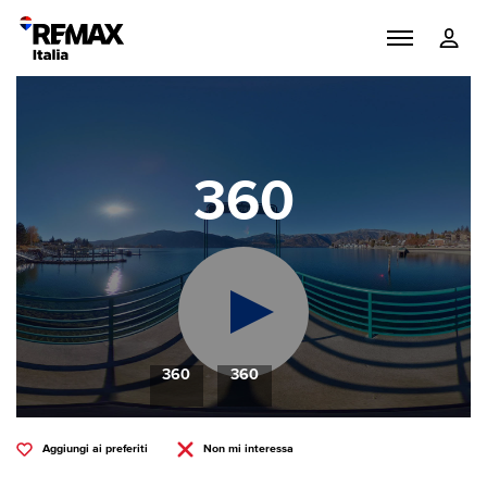
360
360
360
Aggiungi ai preferiti
Non mi interessa