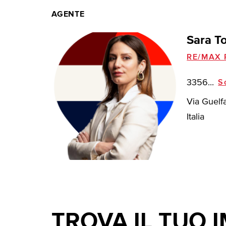
AGENTE
Sara T
RE/MAX P
3356...
S
Via Guelf
Italia
TROVA IL TUO 