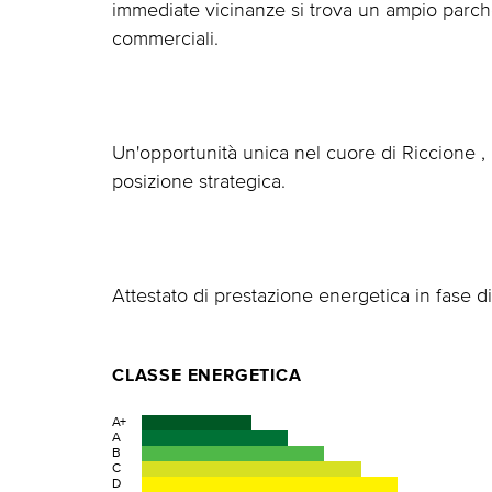
immediate vicinanze si trova un ampio parchegg
commerciali.
Un'opportunità unica nel cuore di Riccione , 
posizione strategica.
Attestato di prestazione energetica in fase d
CLASSE ENERGETICA
A+
A
B
C
D