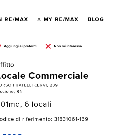
N RE/MAX
MY RE/MAX
BLOG
Aggiungi ai preferiti
Non mi interessa
ffitto
Locale Commerciale
ORSO FRATELLI CERVI, 239
iccione, RN
01mq, 6 locali
odice di riferimento: 31831061-169