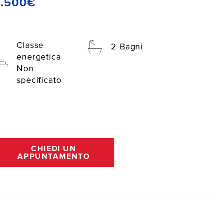
3.500€
Classe
2 Bagni
energetica
Non
specificato
CHIEDI UN
APPUNTAMENTO