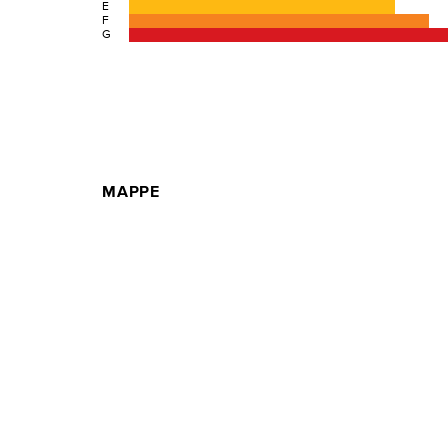
E
F
G
MAPPE