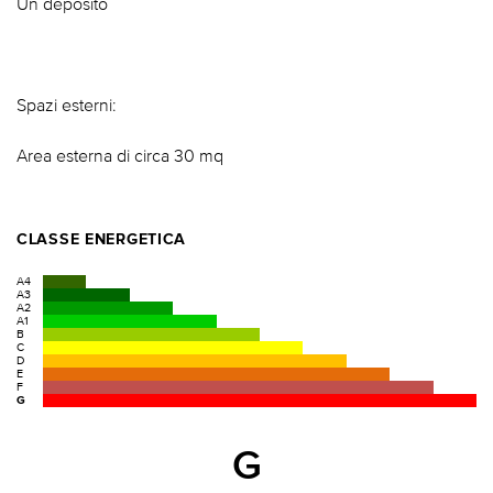
Un deposito
Spazi esterni:
Area esterna di circa 30 mq
CLASSE ENERGETICA
A4
A3
A2
A1
B
C
D
E
F
G
G