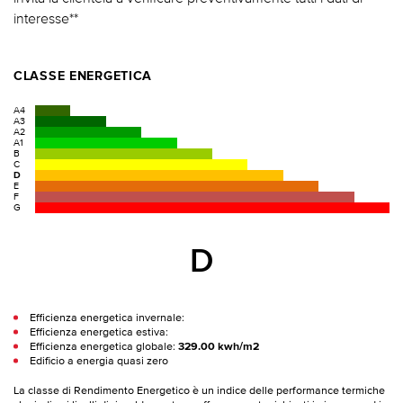
interesse**
CLASSE ENERGETICA
A4
A3
A2
A1
B
C
D
E
F
G
D
Efficienza energetica invernale:
Efficienza energetica estiva:
Efficienza energetica globale:
329.00 kwh/m2
Edificio a energia quasi zero
La classe di Rendimento Energetico è un indice delle performance termiche