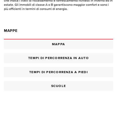
che indica i livelli di riscaldamento e raffrescamento richiesti in inverno ed in
estate. Gli immobili di classe A o B garantiscono maggior comfort e sono i
più efficienti in termini di consumi di energia.
MAPPE
MAPPA
TEMPI DI PERCORRENZA IN AUTO
TEMPI DI PERCORRENZA A PIEDI
SCUOLE