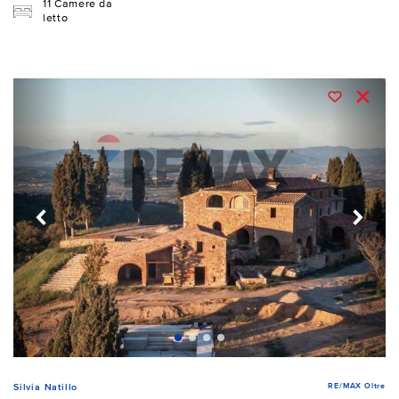
11 Camere da
letto
RE/MAX Oltre
Silvia Natillo