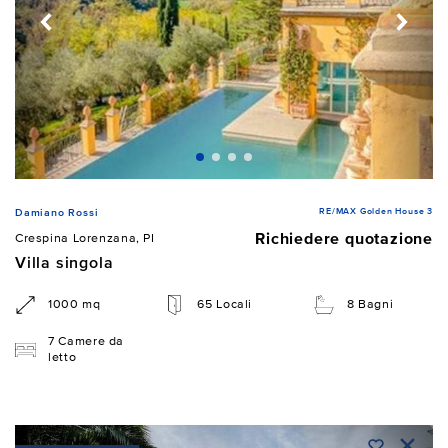
RE/MAX Golden House 3
Damiano Rossi
Richiedere quotazione
Crespina Lorenzana, PI
Villa singola
1000 mq
65 Locali
8 Bagni
7 Camere da
letto