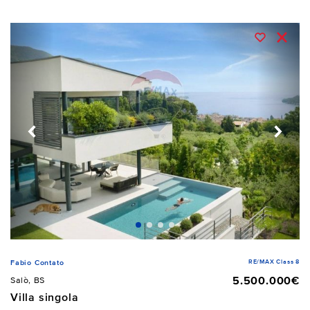
RE/MAX Class 8
Fabio Contato
5.500.000€
Salò, BS
Villa singola