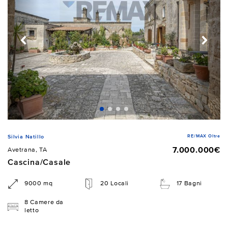
RE/MAX Oltre
Silvia Natillo
7.000.000€
Avetrana, TA
Cascina/Casale
9000 mq
20 Locali
17 Bagni
8 Camere da
letto