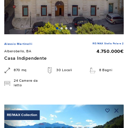
RE/MAX Stella Polare 2
Alessio Martinelli
4.750.000€
Alberobello, BA
Casa Indipendente
870 mq
30 Locali
8 Bagni
24 Camere da
letto
RE/MAX Collection