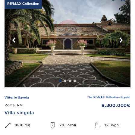
RE/MAX Collection
The RE/MAX Collection Crystal
Vittorio Savoia
8.300.000€
Roma, RM
Villa singola
1000 mq
20 Locali
15 Bagni