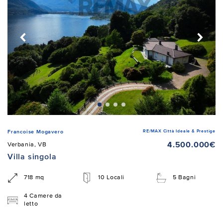
RE/MAX Città Ideale & Prestige
Francoise Mogavero
4.500.000€
Verbania, VB
Villa singola
718 mq
10 Locali
5 Bagni
4 Camere da
letto