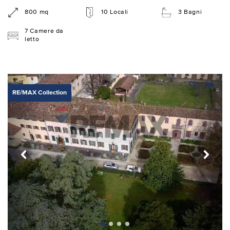
800 mq
10 Locali
3 Bagni
7 Camere da
letto
RE/MAX Collection