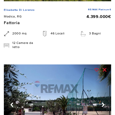
RE/MAX Platinum 6
Elisabetta Di Lorenzo
4.399.000€
Modica, RG
Fattoria
2000 mq
46 Locali
3 Bagni
12 Camere da
letto