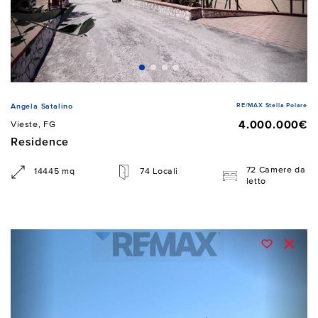
RE/MAX Stella Polare
Angela Satalino
4.000.000€
Vieste, FG
Residence
72 Camere da
14445 mq
74 Locali
letto