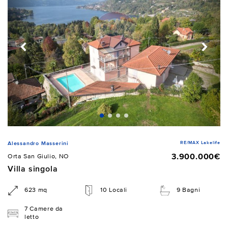
RE/MAX Lakelife
Alessandro Masserini
3.900.000€
Orta San Giulio, NO
Villa singola
623 mq
10 Locali
9 Bagni
7 Camere da
letto