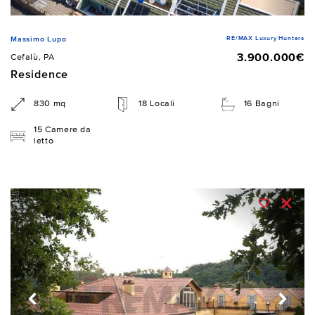
RE/MAX Luxury Hunters
Massimo Lupo
3.900.000€
Cefalù, PA
Residence
830 mq
18 Locali
16 Bagni
15 Camere da
letto