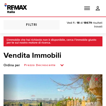
Vedi
1 - 18
di
18679
risultati
FILTRI
trovati
L'immobile che hai richiesto non è disponibile, cerca l'immobile giusto
per te sul nostro motore di ricerca.
Vendita Immobili
Ordina per