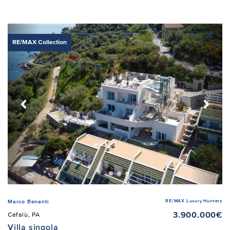
RE/MAX Collection
RE/MAX Luxury Hunters
Marco Benanti
3.900.000€
Cefalù, PA
Villa singola