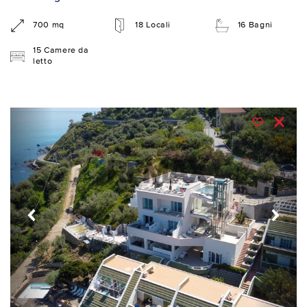
700 mq
18 Locali
16 Bagni
15 Camere da
letto