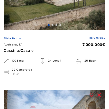
RE/MAX Oltre
Silvia Natillo
7.000.000€
Avetrana, TA
Cascina/Casale
1705 mq
24 Locali
25 Bagni
22 Camere da
letto