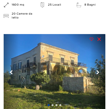
1600 mq
25 Locali
8 Bagni
20 Camere da
letto