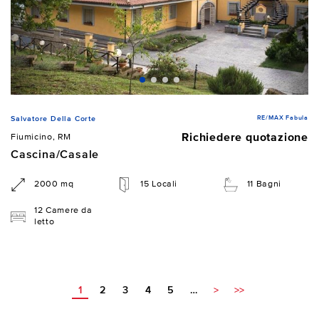
RE/MAX Fabula
Salvatore Della Corte
Richiedere quotazione
Fiumicino, RM
Cascina/Casale
2000 mq
15 Locali
11 Bagni
12 Camere da
letto
1
2
3
4
5
…
>
>>