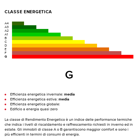
CLASSE ENERGETICA
A4
A3
A2
A1
B
C
D
E
F
G
G
Efficienza energetica invernale:
media
Efficienza energetica estiva:
media
Efficienza energetica globale:
Edificio a energia quasi zero
La classe di Rendimento Energetico è un indice delle performance termiche
che indica i livelli di riscaldamento e raffrescamento richiesti in inverno ed in
estate. Gli immobili di classe A o B garantiscono maggior comfort e sono i
più efficienti in termini di consumi di energia.