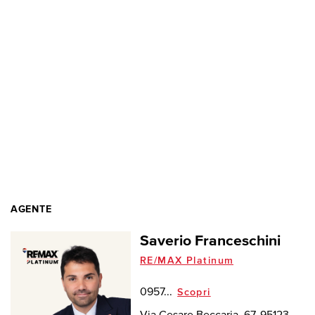
AGENTE
Saverio Franceschini
RE/MAX Platinum
0957...
Scopri