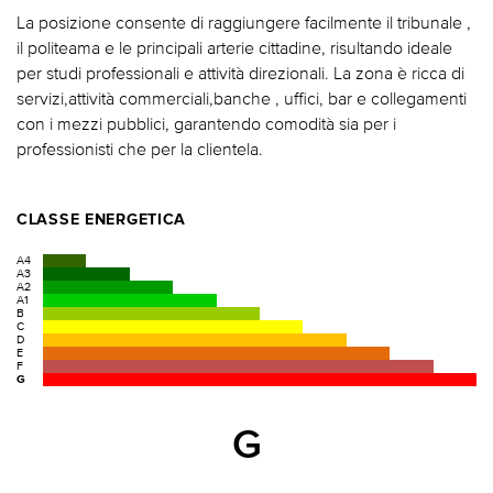
La posizione consente di raggiungere facilmente il tribunale ,
il politeama e le principali arterie cittadine, risultando ideale
per studi professionali e attività direzionali. La zona è ricca di
servizi,attività commerciali,banche , uffici, bar e collegamenti
con i mezzi pubblici, garantendo comodità sia per i
professionisti che per la clientela.
CLASSE ENERGETICA
A4
A3
A2
A1
B
C
D
E
F
G
G