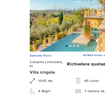
RE/MAX Golden 
Damiano Rossi
Crespina Lorenzana,
Richiedere quota
PI
Villa singola
1000 mq
65 Locali
8 Bagni
7 Camere da 