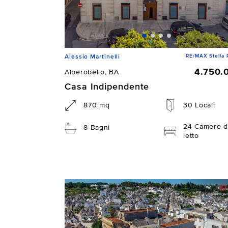
RE/MAX Stella 
Alessio Martinelli
4.750.
Alberobello, BA
Casa Indipendente
870 mq
30 Locali
24 Camere d
8 Bagni
letto