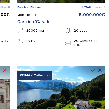
Class 8
RE/MAX Prestige 2
Fabrizio Fioramonti
000€
5.000.000€
Montale, PT
Cascina/Casale
20000 mq
20 Locali
20 Camere da
letto
10 Bagni
letto
RE/MAX Collection