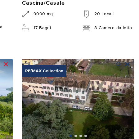
Cascina/Casale
9000 mq
20 Locali
a
17 Bagni
8 Camere da letto
RE/MAX Collection