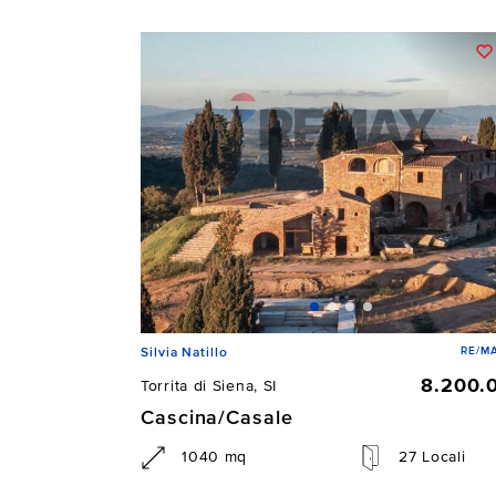
RE/MA
Silvia Natillo
8.200.
Torrita di Siena, SI
Cascina/Casale
1040 mq
27 Locali