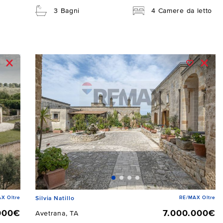
3 Bagni
4 Camere da letto
X Oltre
RE/MAX Oltre
Silvia Natillo
000€
7.000.000€
Avetrana, TA