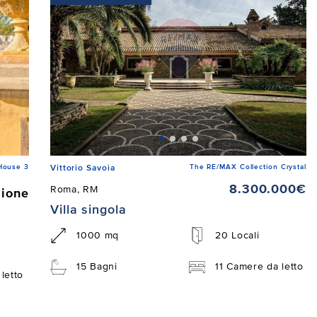
House 3
The RE/MAX Collection Crystal
Vittorio Savoia
8.300.000€
Roma, RM
zione
Villa singola
1000 mq
20 Locali
15 Bagni
11 Camere da letto
letto