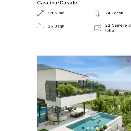
Cascina/Casale
1705 mq
24 Locali
22 Camere d
25 Bagni
letto