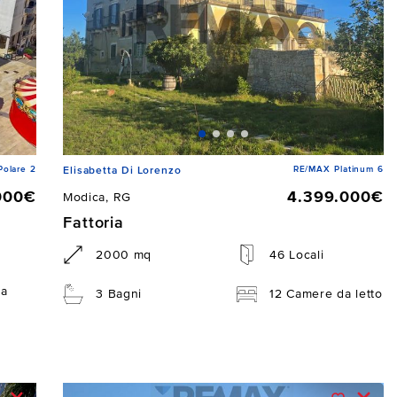
Polare 2
RE/MAX Platinum 6
Elisabetta Di Lorenzo
000€
4.399.000€
Modica, RG
Fattoria
2000 mq
46 Locali
da
3 Bagni
12 Camere da letto