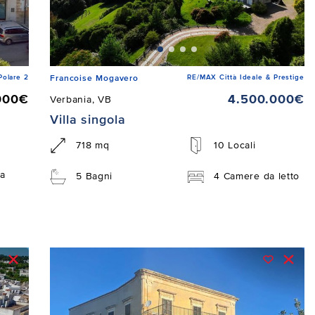
Polare 2
RE/MAX Città Ideale & Prestige
Francoise Mogavero
000€
4.500.000€
Verbania, VB
Villa singola
718 mq
10 Locali
a
5 Bagni
4 Camere da letto