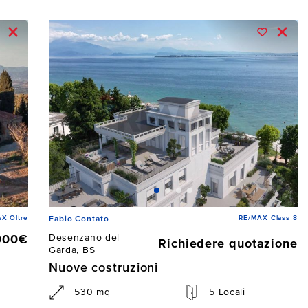
X Oltre
RE/MAX Class 8
Fabio Contato
Desenzano del
000€
Richiedere quotazione
Garda, BS
Nuove costruzioni
530 mq
5 Locali