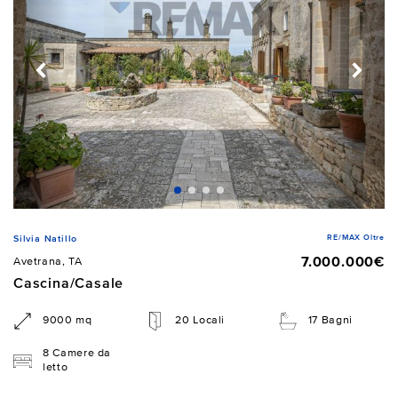
RE/MAX Oltre
Silvia Natillo
7.000.000€
Avetrana, TA
Cascina/Casale
9000 mq
20 Locali
17 Bagni
8 Camere da
letto