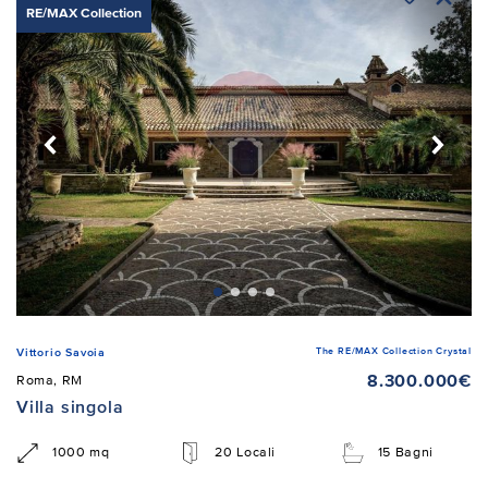
RE/MAX Collection
The RE/MAX Collection Crystal
Vittorio Savoia
8.300.000€
Roma, RM
Villa singola
1000 mq
20 Locali
15 Bagni