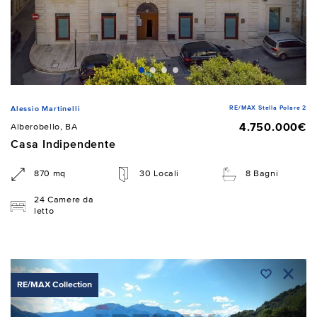
RE/MAX Stella Polare 2
Alessio Martinelli
4.750.000€
Alberobello, BA
Casa Indipendente
870 mq
30 Locali
8 Bagni
24 Camere da
letto
RE/MAX Collection