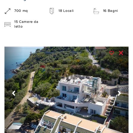
700 mq
18 Locali
16 Bagni
15 Camere da
letto