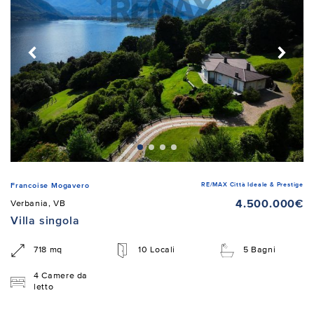
RE/MAX Città Ideale & Prestige
Francoise Mogavero
4.500.000€
Verbania, VB
Villa singola
718 mq
10 Locali
5 Bagni
4 Camere da
letto