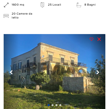
1600 mq
25 Locali
8 Bagni
20 Camere da
letto