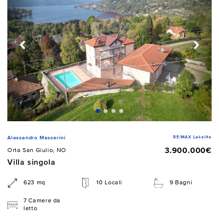
RE/MAX Lakelife
Alessandro Masserini
3.900.000€
Orta San Giulio, NO
Villa singola
623 mq
10 Locali
9 Bagni
7 Camere da
letto