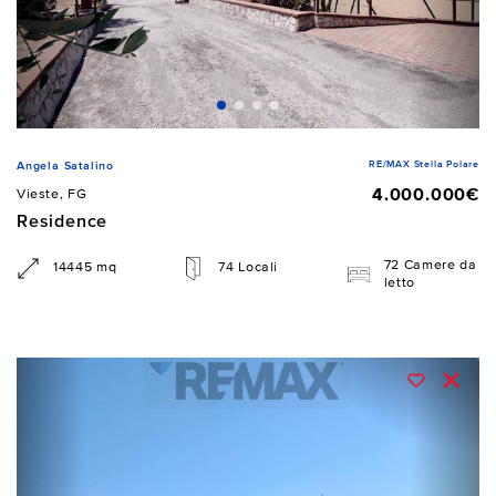
RE/MAX Stella Polare
Angela Satalino
4.000.000€
Vieste, FG
Residence
72 Camere da
14445 mq
74 Locali
letto