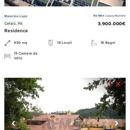
RE/MAX Luxury Hunters
Massimo Lupo
3.900.000€
Cefalù, PA
Residence
830 mq
18 Locali
16 Bagni
15 Camere da
letto