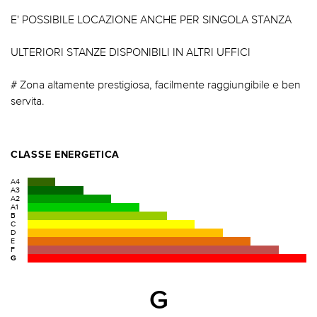
E' POSSIBILE LOCAZIONE ANCHE PER SINGOLA STANZA
ULTERIORI STANZE DISPONIBILI IN ALTRI UFFICI
# Zona altamente prestigiosa, facilmente raggiungibile e ben
servita.
CLASSE ENERGETICA
A4
A3
A2
A1
B
C
D
E
F
G
G