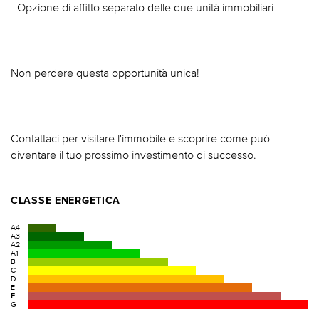
- Opzione di affitto separato delle due unità immobiliari
Non perdere questa opportunità unica!
Contattaci per visitare l'immobile e scoprire come può
diventare il tuo prossimo investimento di successo.
CLASSE ENERGETICA
A4
A3
A2
A1
B
C
D
E
F
G