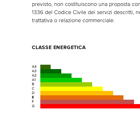
previsto, non costituiscono una proposta contr
1336 del Codice Civile dei servizi descritti,
trattativa o relazione commerciale.
CLASSE ENERGETICA
A4
A3
A2
A1
B
C
D
E
F
G