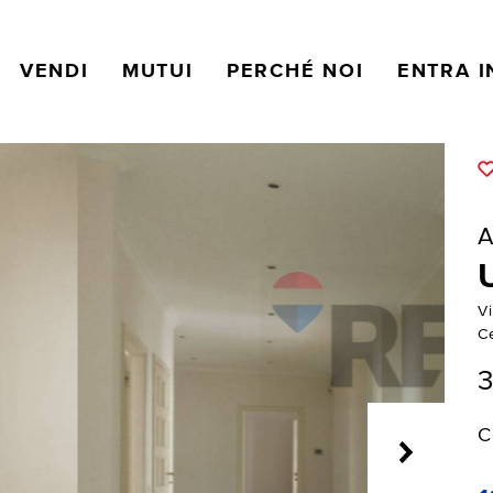
VENDI
MUTUI
PERCHÉ NOI
ENTRA I
A
V
Ce
3
C