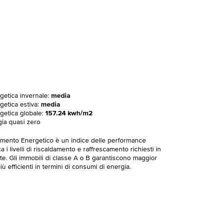
rgetica invernale:
media
getica estiva:
media
rgetica globale:
157.24 kwh/m2
gia quasi zero
imento Energetico è un indice delle performance
 i livelli di riscaldamento e raffrescamento richiesti in
te. Gli immobili di classe A o B garantiscono maggior
ù efficienti in termini di consumi di energia.