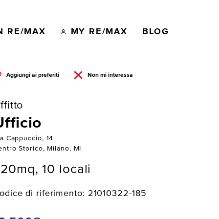
N RE/MAX
MY RE/MAX
BLOG
Aggiungi ai preferiti
Non mi interessa
ffitto
Ufficio
ia Cappuccio, 14
ntro Storico, Milano, MI
20mq, 10 locali
odice di riferimento: 21010322-185