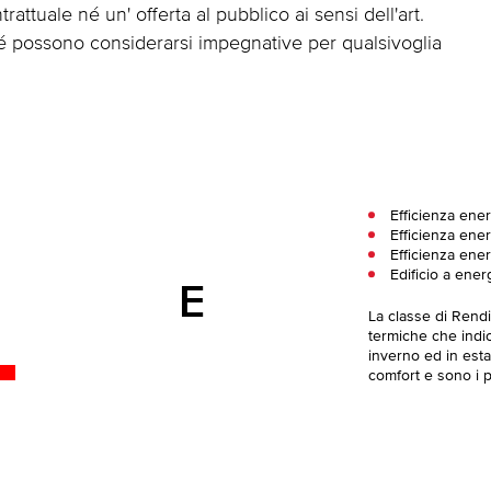
attuale né un' offerta al pubblico ai sensi dell'art.
 né possono considerarsi impegnative per qualsivoglia
Efficienza ene
Efficienza ener
Efficienza ene
Edificio a ener
E
La classe di Rend
termiche che indica
inverno ed in esta
comfort e sono i pi