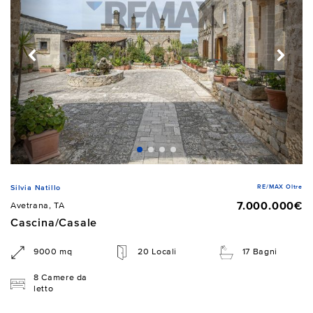
RE/MAX Oltre
Silvia Natillo
7.000.000€
Avetrana, TA
Cascina/Casale
9000 mq
20 Locali
17 Bagni
8 Camere da
letto