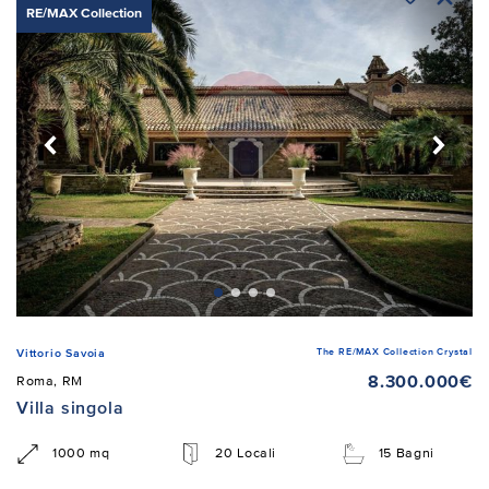
RE/MAX Collection
The RE/MAX Collection Crystal
Vittorio Savoia
8.300.000€
Roma, RM
Villa singola
1000 mq
20 Locali
15 Bagni