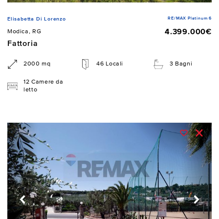
RE/MAX Platinum 6
Elisabetta Di Lorenzo
4.399.000€
Modica, RG
Fattoria
2000 mq
46 Locali
3 Bagni
12 Camere da
letto