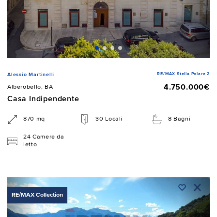
RE/MAX Stella Polare 2
Alessio Martinelli
4.750.000€
Alberobello, BA
Casa Indipendente
870 mq
30 Locali
8 Bagni
24 Camere da
letto
RE/MAX Collection