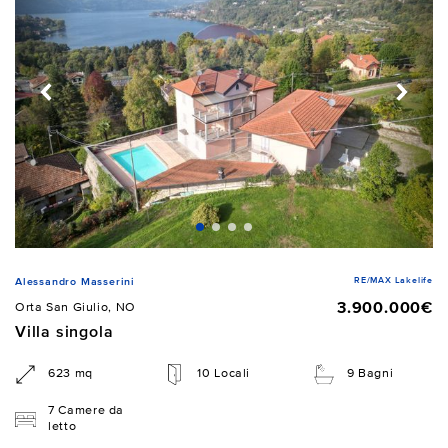
RE/MAX Lakelife
Alessandro Masserini
3.900.000€
Orta San Giulio, NO
Villa singola
623 mq
10 Locali
9 Bagni
7 Camere da
letto