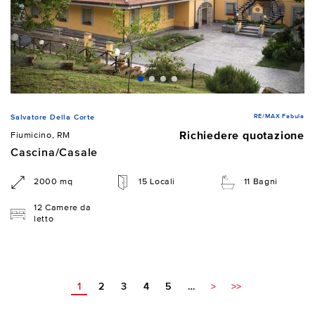
RE/MAX Fabula
Salvatore Della Corte
Richiedere quotazione
Fiumicino, RM
Cascina/Casale
2000 mq
15 Locali
11 Bagni
12 Camere da
letto
1
2
3
4
5
…
>
>>