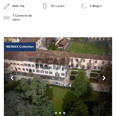
800 mq
10 Locali
3 Bagni
7 Camere da
letto
RE/MAX Collection