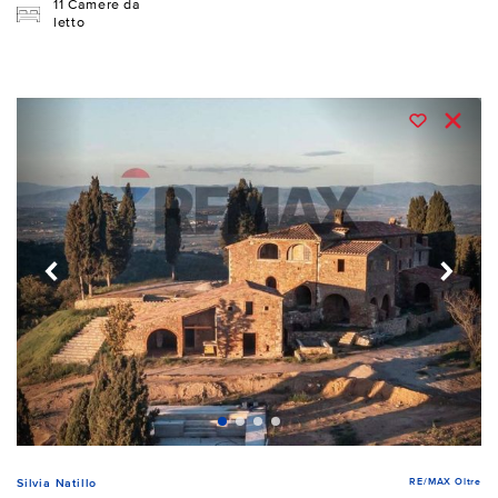
11 Camere da
letto
RE/MAX Oltre
Silvia Natillo