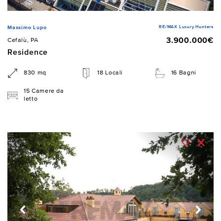
RE/MAX Luxury Hunters
Massimo Lupo
3.900.000€
Cefalù, PA
Residence
830 mq
18 Locali
16 Bagni
15 Camere da
letto