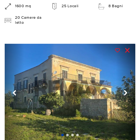
1600 mq
25 Locali
8 Bagni
20 Camere da
letto