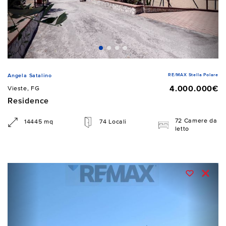
RE/MAX Stella Polare
Angela Satalino
4.000.000€
Vieste, FG
Residence
72 Camere da
14445 mq
74 Locali
letto