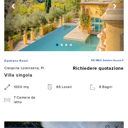
RE/MAX Golden House 3
Damiano Rossi
Richiedere quotazione
Crespina Lorenzana, PI
Villa singola
1000 mq
65 Locali
8 Bagni
7 Camere da
letto