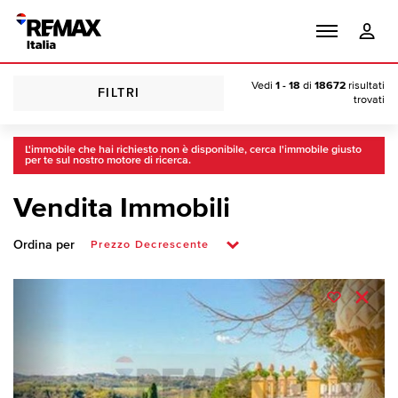
Vedi
1 - 18
di
18672
risultati
FILTRI
trovati
L'immobile che hai richiesto non è disponibile, cerca l'immobile giusto
per te sul nostro motore di ricerca.
Vendita Immobili
Ordina per