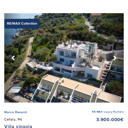
RE/MAX Collection
RE/MAX Luxury Hunters
Marco Benanti
3.900.000€
Cefalù, PA
Villa singola