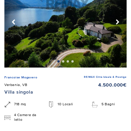
RE/MAX Città Ideale & Prestige
Francoise Mogavero
4.500.000€
Verbania, VB
Villa singola
718 mq
10 Locali
5 Bagni
4 Camere da
letto