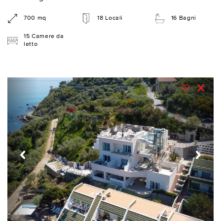
700 mq
18 Locali
16 Bagni
15 Camere da
letto