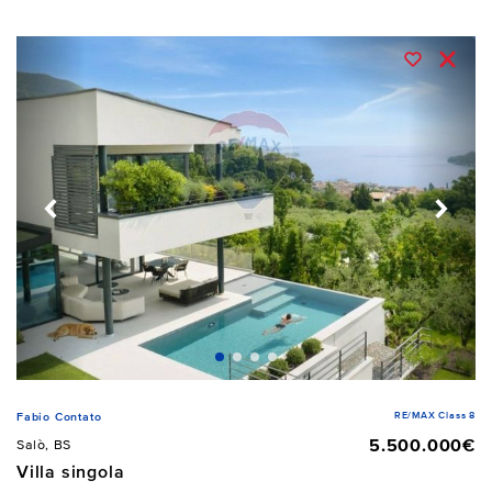
RE/MAX Class 8
Fabio Contato
5.500.000€
Salò, BS
Villa singola