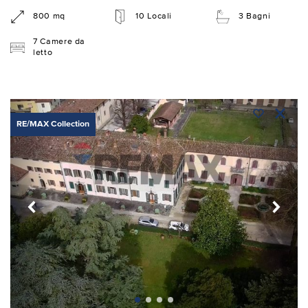
800 mq
10 Locali
3 Bagni
7 Camere da
letto
RE/MAX Collection