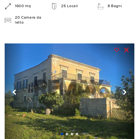
1600 mq
25 Locali
8 Bagni
20 Camere da
letto