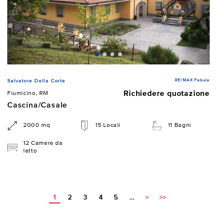
RE/MAX Fabula
Salvatore Della Corte
Richiedere quotazione
Fiumicino, RM
Cascina/Casale
2000 mq
15 Locali
11 Bagni
12 Camere da
letto
1
2
3
4
5
…
>
>>