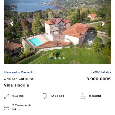
RE/MAX Lakelife
Alessandro Masserini
3.900.000€
Orta San Giulio, NO
Villa singola
623 mq
10 Locali
9 Bagni
7 Camere da
letto