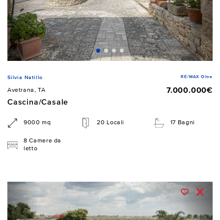
RE/MAX Oltre
Silvia Natillo
7.000.000€
Avetrana, TA
Cascina/Casale
9000 mq
20 Locali
17 Bagni
8 Camere da
letto