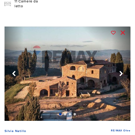
11 Camere da
letto
RE/MAX Oltre
Silvia Natillo