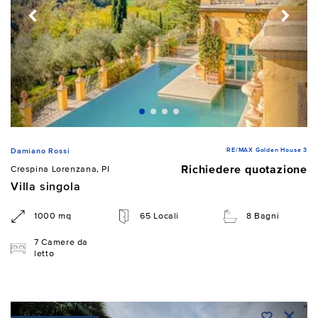
RE/MAX Golden House 3
Damiano Rossi
Richiedere quotazione
Crespina Lorenzana, PI
Villa singola
1000 mq
65 Locali
8 Bagni
7 Camere da
letto