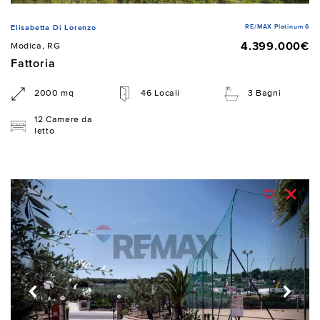
RE/MAX Platinum 6
Elisabetta Di Lorenzo
4.399.000€
Modica, RG
Fattoria
2000 mq
46 Locali
3 Bagni
12 Camere da
letto