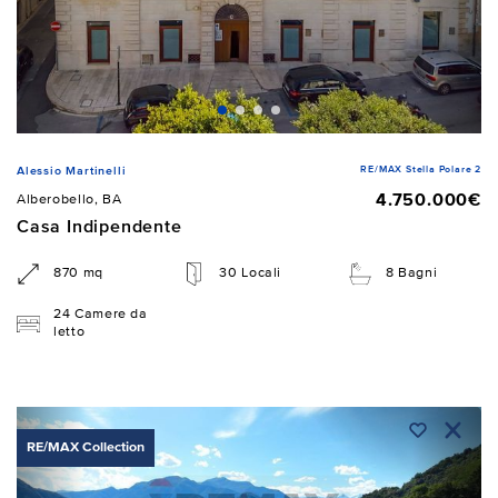
RE/MAX Stella Polare 2
Alessio Martinelli
4.750.000€
Alberobello, BA
Casa Indipendente
870 mq
30 Locali
8 Bagni
24 Camere da
letto
RE/MAX Collection