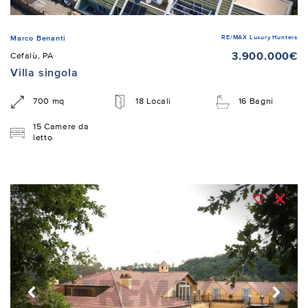
RE/MAX Luxury Hunters
Marco Benanti
3.900.000€
Cefalù, PA
Villa singola
700 mq
18 Locali
16 Bagni
15 Camere da
letto