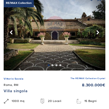
RE/MAX Collection
The RE/MAX Collection Crystal
Vittorio Savoia
8.300.000€
Roma, RM
Villa singola
1000 mq
20 Locali
15 Bagni