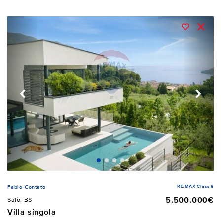
RE/MAX Class 8
Fabio Contato
5.500.000€
Salò, BS
Villa singola