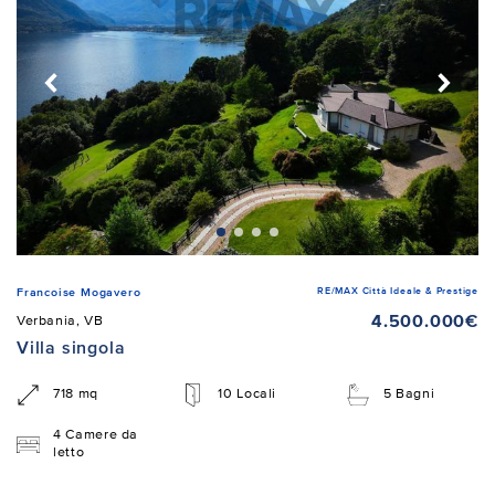
RE/MAX Città Ideale & Prestige
Francoise Mogavero
4.500.000€
Verbania, VB
Villa singola
718 mq
10 Locali
5 Bagni
4 Camere da
letto