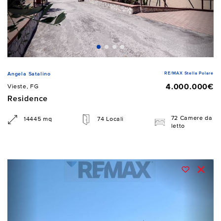
RE/MAX Stella Polare
Angela Satalino
4.000.000€
Vieste, FG
Residence
72 Camere da
14445 mq
74 Locali
letto