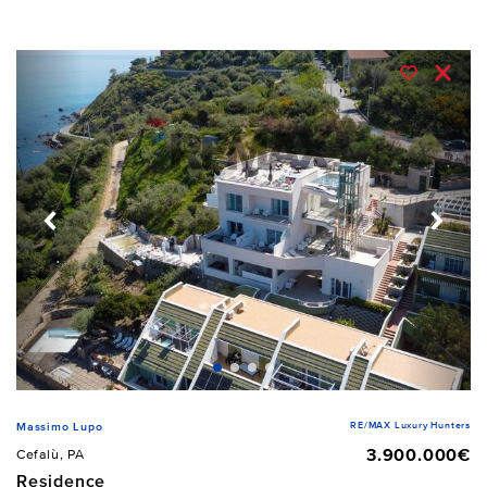
RE/MAX Luxury Hunters
Massimo Lupo
3.900.000€
Cefalù, PA
Residence