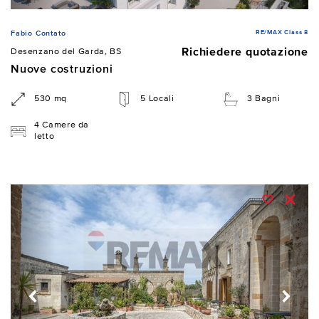
RE/MAX Class 8
Fabio Contato
Richiedere quotazione
Desenzano del Garda, BS
Nuove costruzioni
530 mq
5 Locali
3 Bagni
4 Camere da
letto