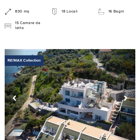
830 mq
18 Locali
16 Bagni
15 Camere da
letto
RE/MAX Collection