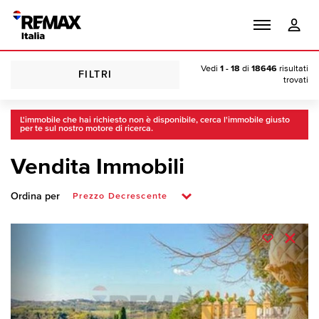
Vedi
1 - 18
di
18646
risultati
FILTRI
trovati
L'immobile che hai richiesto non è disponibile, cerca l'immobile giusto
per te sul nostro motore di ricerca.
Vendita Immobili
Ordina per