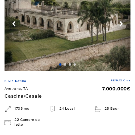
RE/MAX Oltre
Silvia Natillo
7.000.000€
Avetrana, TA
Cascina/Casale
1705 mq
24 Locali
25 Bagni
22 Camere da
letto