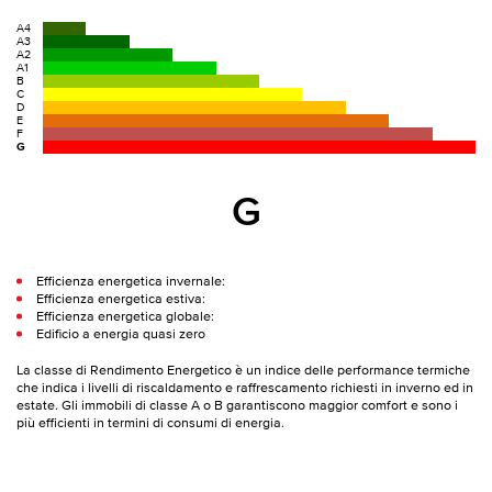
A4
A3
A2
A1
B
C
D
E
F
G
G
Efficienza energetica invernale:
Efficienza energetica estiva:
Efficienza energetica globale:
Edificio a energia quasi zero
La classe di Rendimento Energetico è un indice delle performance termiche
che indica i livelli di riscaldamento e raffrescamento richiesti in inverno ed in
estate. Gli immobili di classe A o B garantiscono maggior comfort e sono i
più efficienti in termini di consumi di energia.