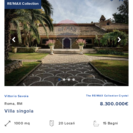
RE/MAX Collection
The RE/MAX Collection Crystal
Vittorio Savoia
8.300.000€
Roma, RM
Villa singola
1000 mq
20 Locali
15 Bagni