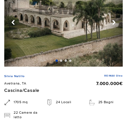
RE/MAX Oltre
Silvia Natillo
7.000.000€
Avetrana, TA
Cascina/Casale
1705 mq
24 Locali
25 Bagni
22 Camere da
letto