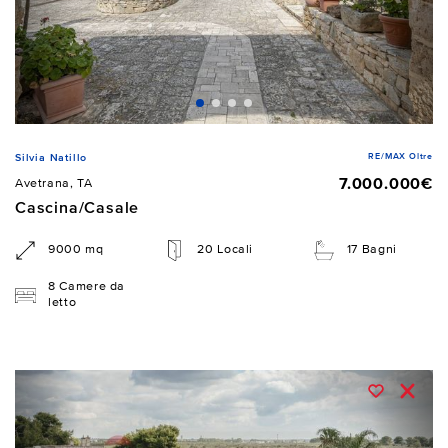
RE/MAX Oltre
Silvia Natillo
7.000.000€
Avetrana, TA
Cascina/Casale
9000 mq
20 Locali
17 Bagni
8 Camere da
letto