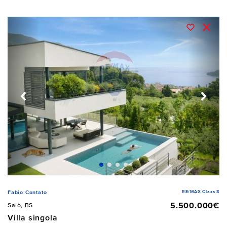
RE/MAX Class 8
Fabio Contato
5.500.000€
Salò, BS
Villa singola