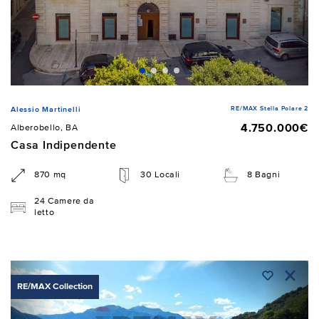
RE/MAX Stella Polare 2
Alessio Martinelli
4.750.000€
Alberobello, BA
Casa Indipendente
870 mq
30 Locali
8 Bagni
24 Camere da
letto
RE/MAX Collection