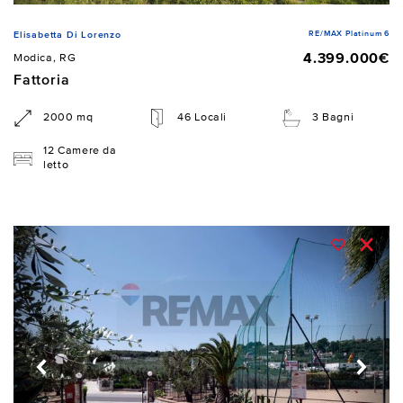
RE/MAX Platinum 6
Elisabetta Di Lorenzo
4.399.000€
Modica, RG
Fattoria
2000 mq
46 Locali
3 Bagni
12 Camere da
letto