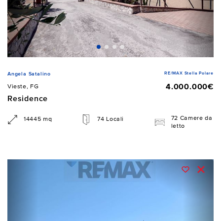
RE/MAX Stella Polare
Angela Satalino
4.000.000€
Vieste, FG
Residence
72 Camere da
14445 mq
74 Locali
letto