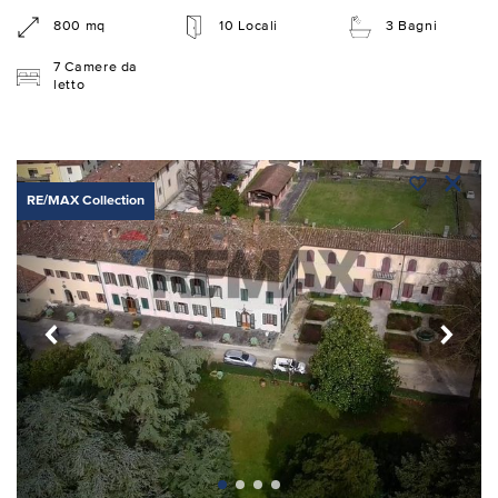
800 mq
10 Locali
3 Bagni
7 Camere da
letto
RE/MAX Collection