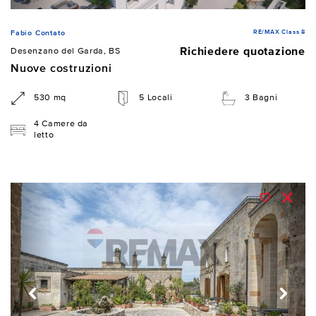
RE/MAX Class 8
Fabio Contato
Richiedere quotazione
Desenzano del Garda, BS
Nuove costruzioni
530 mq
5 Locali
3 Bagni
4 Camere da
letto