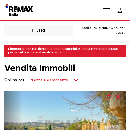
Vedi
1 - 18
di
18646
risultati
FILTRI
trovati
L'immobile che hai richiesto non è disponibile, cerca l'immobile giusto
per te sul nostro motore di ricerca.
Vendita Immobili
Ordina per