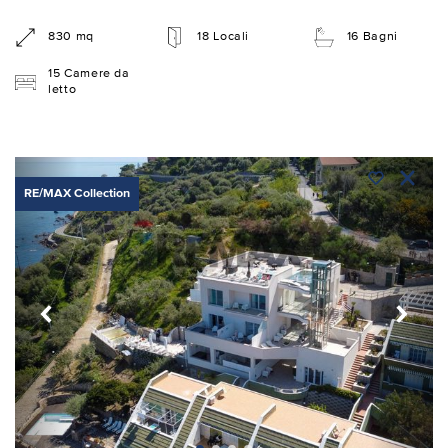
830 mq
18 Locali
16 Bagni
15 Camere da
letto
RE/MAX Collection