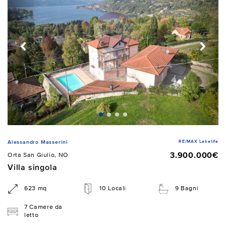
RE/MAX Lakelife
Alessandro Masserini
3.900.000€
Orta San Giulio, NO
Villa singola
623 mq
10 Locali
9 Bagni
7 Camere da
letto