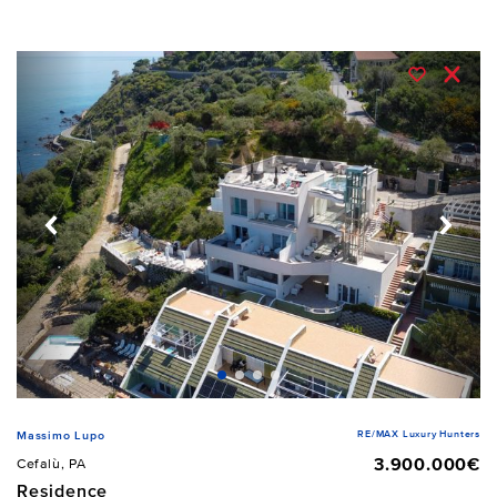
RE/MAX Luxury Hunters
Massimo Lupo
3.900.000€
Cefalù, PA
Residence