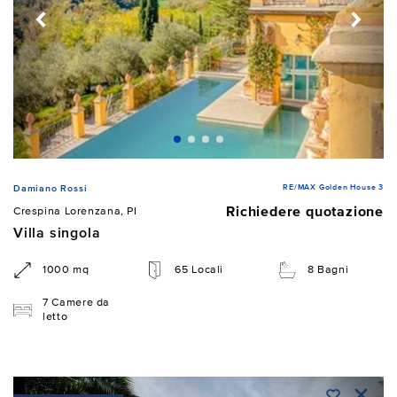
RE/MAX Golden House 3
Damiano Rossi
Richiedere quotazione
Crespina Lorenzana, PI
Villa singola
1000 mq
65 Locali
8 Bagni
7 Camere da
letto