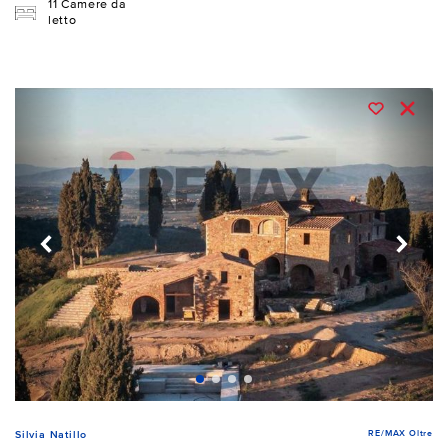
11 Camere da
letto
RE/MAX Oltre
Silvia Natillo