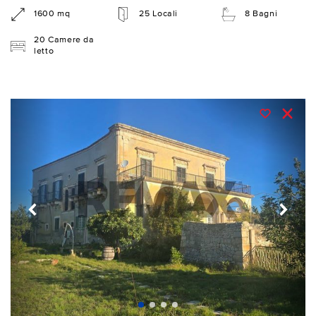
1600 mq
25 Locali
8 Bagni
20 Camere da
letto