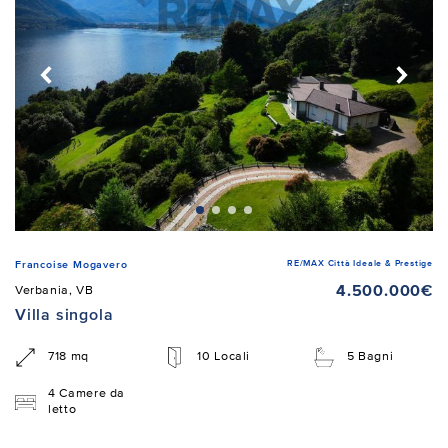
RE/MAX Città Ideale & Prestige
Francoise Mogavero
4.500.000€
Verbania, VB
Villa singola
718 mq
10 Locali
5 Bagni
4 Camere da
letto