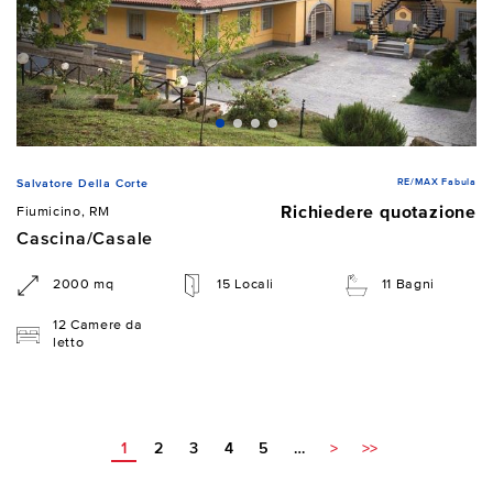
RE/MAX Fabula
Salvatore Della Corte
Richiedere quotazione
Fiumicino, RM
Cascina/Casale
2000 mq
15 Locali
11 Bagni
12 Camere da
letto
1
2
3
4
5
…
>
>>