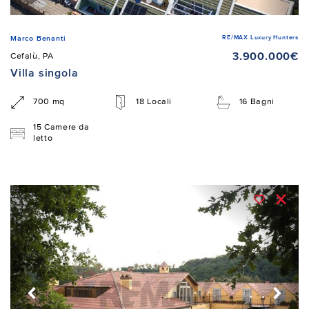
RE/MAX Luxury Hunters
Marco Benanti
3.900.000€
Cefalù, PA
Villa singola
700 mq
18 Locali
16 Bagni
15 Camere da
letto