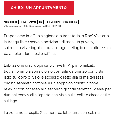
CHIEDI UN APPUNTAMENTO
Homepage
Trova
Affitto
BS
Roè Volciano
Villa singola
Villa singola In Affitto Roè Volciano 33941032-33
Proponiamo in affitto stagionale o transitorio, a Roe' Volciano,
in tranquilla e riservata posizione di assoluta privacy,
splendida villa singola, curata in ogni dettaglio e caratterizzata
da ambienti luminosi e raffinati.
L'abitazione si sviluppa su piu' livelli : Al piano rialzato
troviamo ampia zona giorno con sala da pranzo con vista
lago sul golfo di Salo' e accesso diretto alla prima terrazza,
cucina separata abitabile e un soppalco adibito a zona
relax/tv con accesso alla seconda grande terrazza, ideale per
riunioni conviviali all'aperto con vista sulle colline circostanti e
sul lago.
La zona notte ospita 2 camere da letto, una con cabina