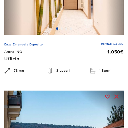
RE/MAX Lakelife
Enza Emanuela Esposito
1.050€
Arona, NO
Ufficio
73 mq
3 Locali
1 Bagni