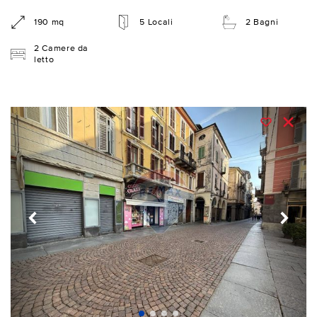
190 mq
5 Locali
2 Bagni
2 Camere da
letto