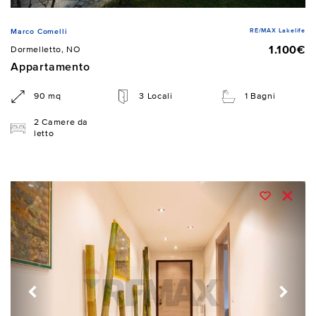
RE/MAX Lakelife
Marco Comelli
1.100€
Dormelletto, NO
Appartamento
90 mq
3 Locali
1 Bagni
2 Camere da
letto