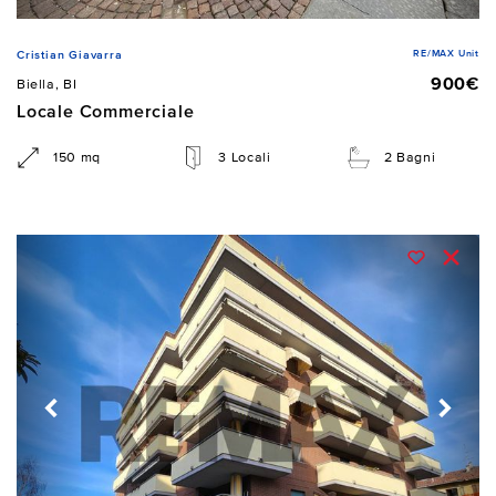
RE/MAX Unit
Cristian Giavarra
900€
Biella, BI
Locale Commerciale
150 mq
3 Locali
2 Bagni