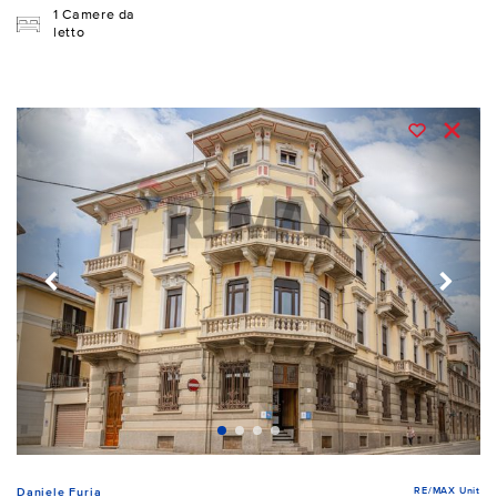
1 Camere da
letto
RE/MAX Unit
Daniele Furia