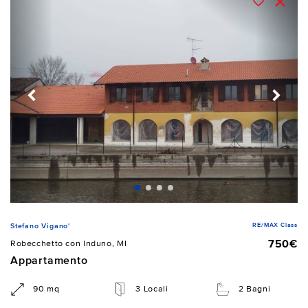
RE/MAX Class
Stefano Vigano'
750€
Robecchetto con Induno, MI
Appartamento
90 mq
3 Locali
2 Bagni