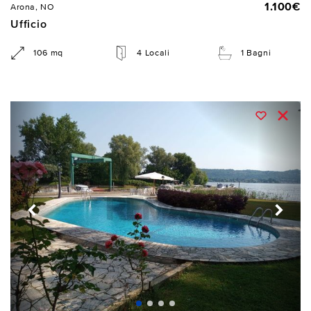
1.100€
Arona, NO
Ufficio
106 mq
4 Locali
1 Bagni