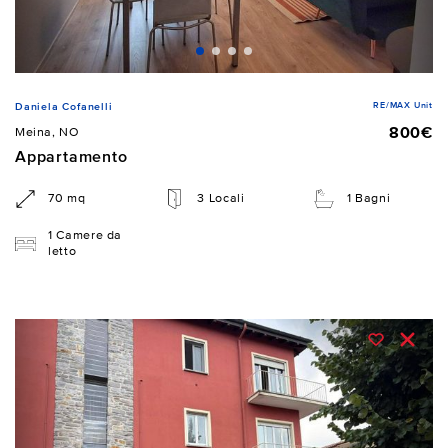
RE/MAX Unit
Daniela Cofanelli
800€
Meina, NO
Appartamento
70 mq
3 Locali
1 Bagni
1 Camere da
letto