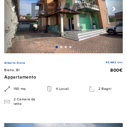
RE/MAX Unit
Alberto Donà
800€
Biella, BI
Appartamento
150 mq
4 Locali
2 Bagni
2 Camere da
letto