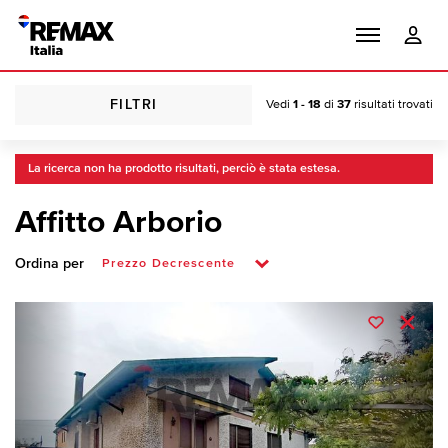
FILTRI
Vedi
1 - 18
di
37
risultati trovati
La ricerca non ha prodotto risultati, perciò è stata estesa.
Affitto Arborio
Ordina per