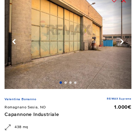
RE/MAX Supreme
Valentina Bonanno
1.000€
Romagnano Sesia, NO
Capannone Industriale
438 mq