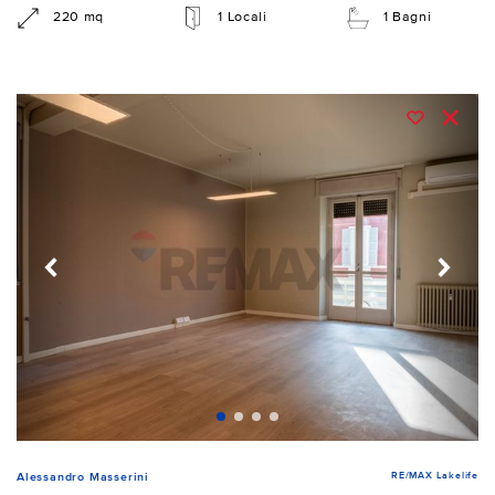
220 mq
1 Locali
1 Bagni
RE/MAX Lakelife
Alessandro Masserini