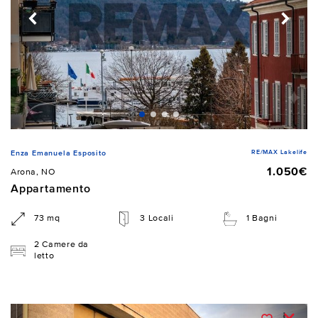
RE/MAX Lakelife
Enza Emanuela Esposito
1.050€
Arona, NO
Appartamento
73 mq
3 Locali
1 Bagni
2 Camere da
letto