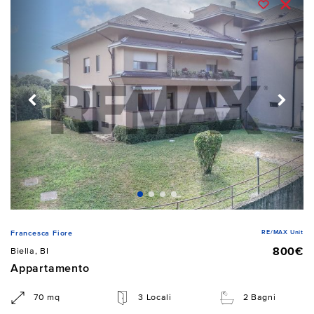
RE/MAX Unit
Francesca Fiore
800€
Biella, BI
Appartamento
70 mq
3 Locali
2 Bagni