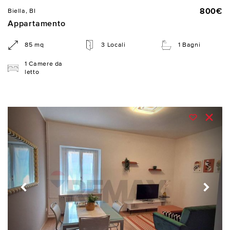
800€
Biella, BI
Appartamento
85 mq
3 Locali
1 Bagni
1 Camere da
letto