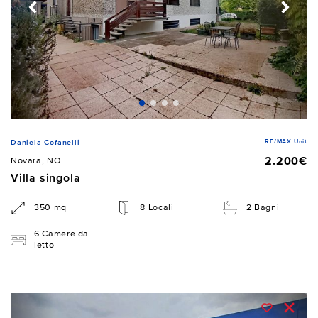
RE/MAX Unit
Daniela Cofanelli
2.200€
Novara, NO
Villa singola
350 mq
8 Locali
2 Bagni
6 Camere da
letto