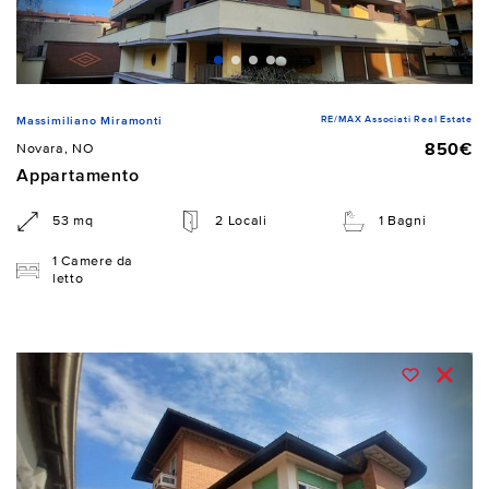
RE/MAX Associati Real Estate
Massimiliano Miramonti
850€
Novara, NO
Appartamento
53 mq
2 Locali
1 Bagni
1 Camere da
letto