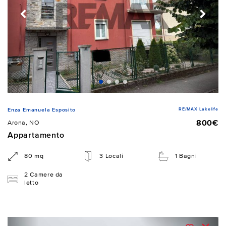
RE/MAX Lakelife
Enza Emanuela Esposito
800€
Arona, NO
Appartamento
80 mq
3 Locali
1 Bagni
2 Camere da
letto