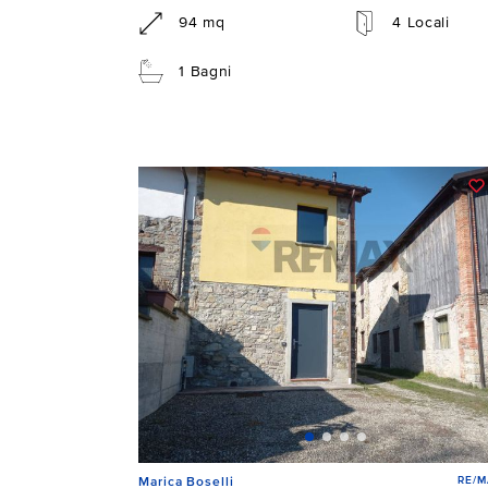
94 mq
4 Locali
1 Bagni
RE/M
Marica Boselli