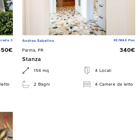
cadia 3
RE/MAX Plan
Andrea Sabatino
350€
340€
Parma, PR
Stanza
154 mq
4 Locali
letto
2 Bagni
4 Camere da letto