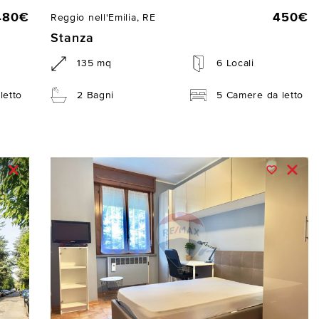
480€
450€
Reggio nell'Emilia, RE
Stanza
135 mq
6 Locali
letto
2 Bagni
5 Camere da letto