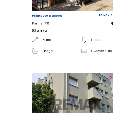
RE/MAX Ar
Francesco Ramponi
Parma, PR
Stanza
14 mq
1 Locali
1 Bagni
1 Camere da 