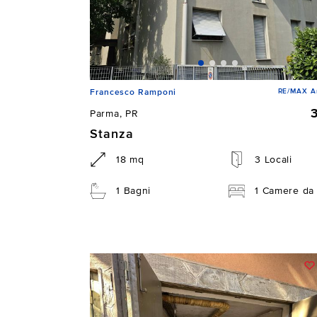
RE/MAX Ar
Francesco Ramponi
Parma, PR
Stanza
18 mq
3 Locali
1 Bagni
1 Camere da 