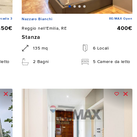
cadia 3
RE/MAX Open
Nazzaro Bianchi
450€
400€
Reggio nell'Emilia, RE
Stanza
135 mq
6 Locali
letto
2 Bagni
5 Camere da letto