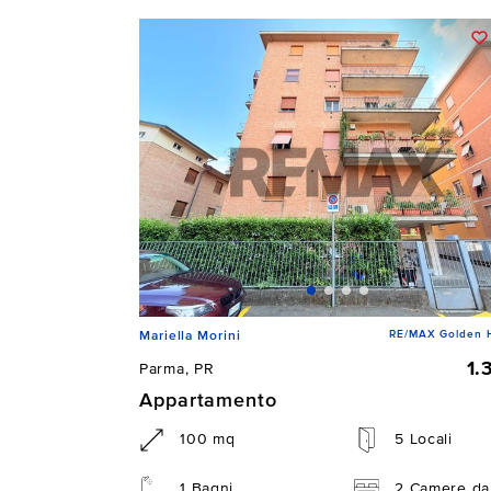
RE/MAX Golden 
Mariella Morini
1.
Parma, PR
Appartamento
100 mq
5 Locali
1 Bagni
2 Camere da 