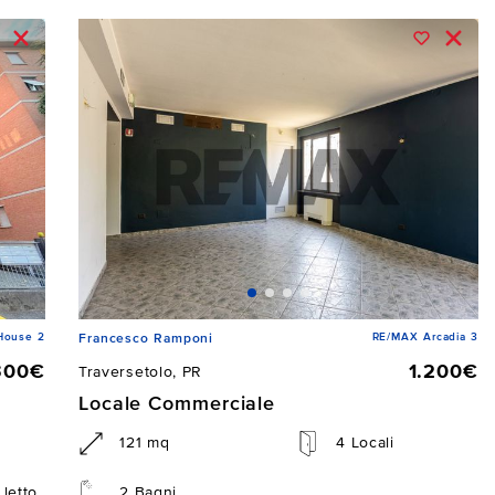
House 2
RE/MAX Arcadia 3
Francesco Ramponi
300€
1.200€
Traversetolo, PR
Locale Commerciale
121 mq
4 Locali
letto
2 Bagni