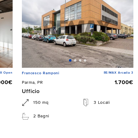
X Open
RE/MAX Arcadia 3
Francesco Ramponi
000€
1.700€
Parma, PR
Ufficio
150 mq
3 Locali
2 Bagni