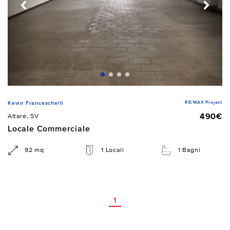
RE/MAX Project
Kevin Franceschelli
490€
Altare, SV
Locale Commerciale
92 mq
1 Locali
1 Bagni
1