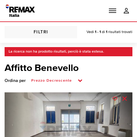
FILTRI
Vedi
1 - 1
di
1
risultati trovati
La ricerca non ha prodotto risultati, perciò è stata estesa.
Affitto Benevello
Ordina per