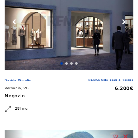
RE/MAX Città Ideale & Prestige
Davide Rizzolio
6.200€
Verbania, VB
Negozio
251 mq