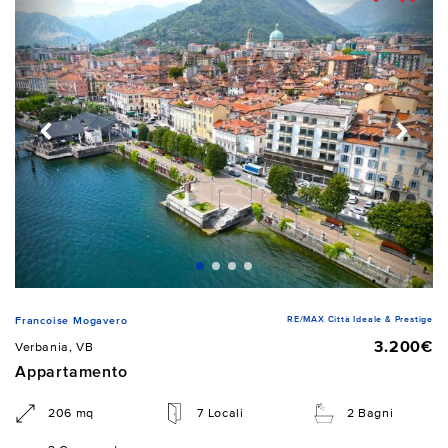
RE/MAX Città Ideale & Prestige
Francoise Mogavero
3.200€
Verbania, VB
Appartamento
206 mq
7 Locali
2 Bagni