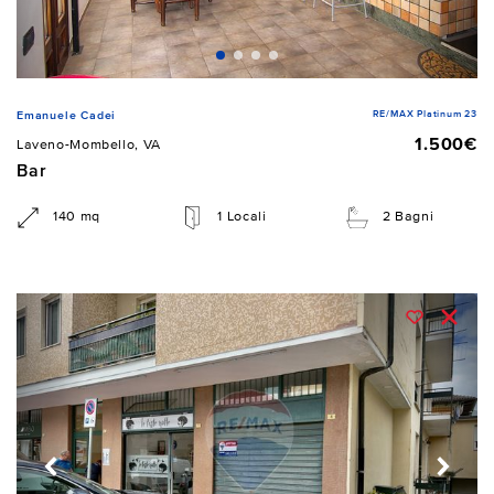
RE/MAX Platinum 23
Emanuele Cadei
1.500€
Laveno-Mombello, VA
Bar
140 mq
1 Locali
2 Bagni