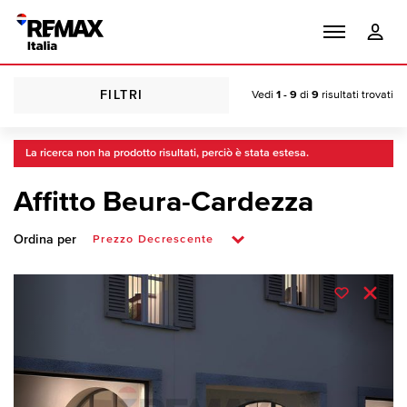
FILTRI
Vedi
1 - 9
di
9
risultati trovati
La ricerca non ha prodotto risultati, perciò è stata estesa.
Affitto Beura-Cardezza
Ordina per