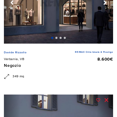
RE/MAX Città Ideale & Prestige
Davide Rizzolio
8.600€
Verbania, VB
Negozio
349 mq