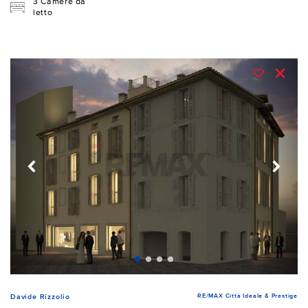
3 Camere da
letto
RE/MAX Città Ideale & Prestige
Davide Rizzolio