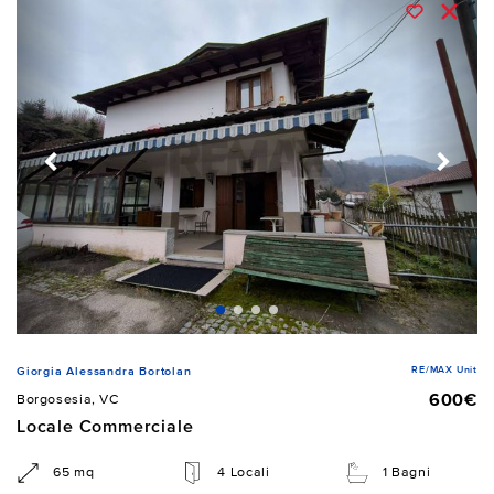
RE/MAX Unit
Giorgia Alessandra Bortolan
600€
Borgosesia, VC
Locale Commerciale
65 mq
4 Locali
1 Bagni