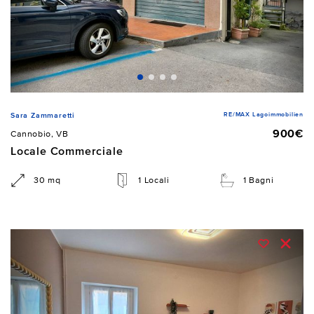
RE/MAX Lagoimmobilien
Sara Zammaretti
900€
Cannobio, VB
Locale Commerciale
30 mq
1 Locali
1 Bagni