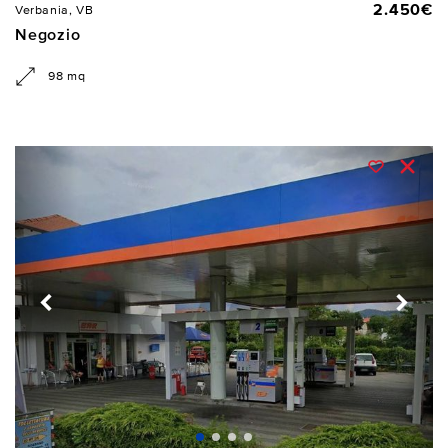
2.450€
Verbania, VB
Negozio
98 mq