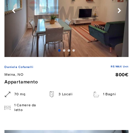
RE/MAX Unit
Daniela Cofanelli
800€
Meina, NO
Appartamento
70 mq
3 Locali
1 Bagni
1 Camere da
letto