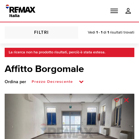
FILTRI
Vedi
1 - 1
di
1
risultati trovati
La ricerca non ha prodotto risultati, perciò è stata estesa.
Affitto Borgomale
Ordina per