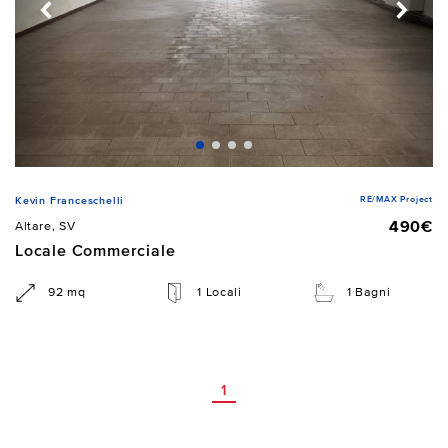
RE/MAX Project
Kevin Franceschelli
490€
Altare, SV
Locale Commerciale
92 mq
1 Locali
1 Bagni
1