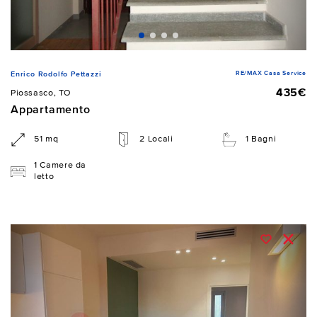
RE/MAX Casa Service
Enrico Rodolfo Pettazzi
435€
Piossasco, TO
Appartamento
51 mq
2 Locali
1 Bagni
1 Camere da
letto