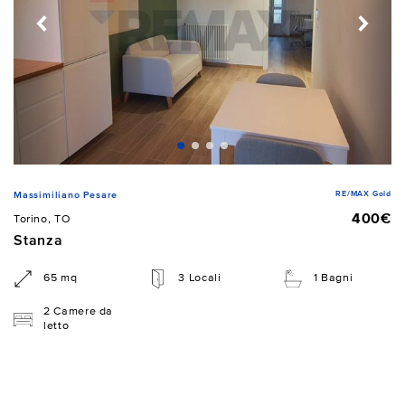
RE/MAX Gold
Massimiliano Pesare
400€
Torino, TO
Stanza
65 mq
3 Locali
1 Bagni
2 Camere da
letto