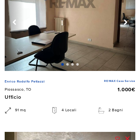
RE/MAX Casa Service
Enrico Rodolfo Pettazzi
1.000€
Piossasco, TO
Ufficio
91 mq
4 Locali
2 Bagni