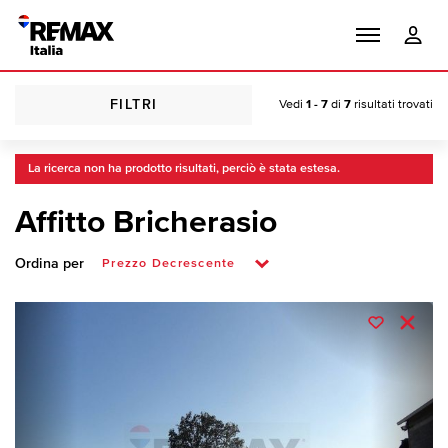
FILTRI
Vedi
1 - 7
di
7
risultati trovati
La ricerca non ha prodotto risultati, perciò è stata estesa.
Affitto Bricherasio
Ordina per