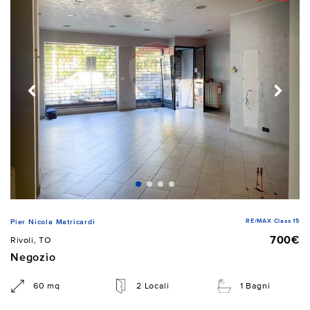
RE/MAX Class 15
Pier Nicola Matricardi
700€
Rivoli, TO
Negozio
60 mq
2 Locali
1 Bagni