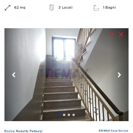
62 mq
3 Locali
1 Bagni
RE/MAX Casa Service
Enrico Rodolfo Pettazzi