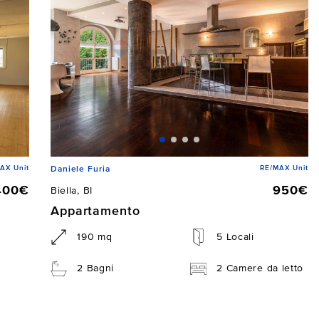
AX Unit
RE/MAX Unit
Daniele Furia
400€
950€
Biella, BI
Appartamento
190 mq
5 Locali
2 Bagni
2 Camere da letto