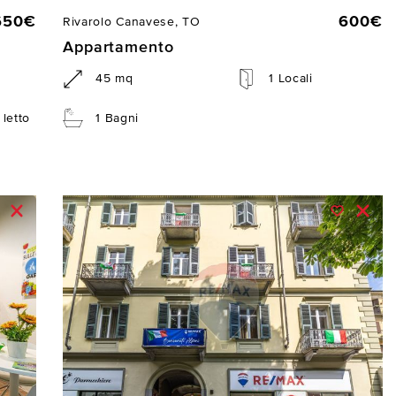
650€
600€
Rivarolo Canavese, TO
Appartamento
45 mq
1 Locali
letto
1 Bagni