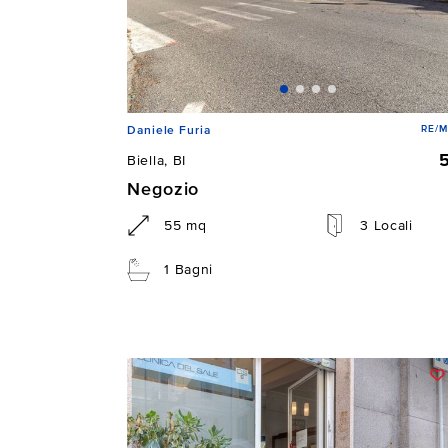
RE/M
Daniele Furia
Biella, BI
Negozio
55 mq
3 Locali
1 Bagni