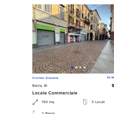
RE/M
Cristian Giavarra
Biella, BI
Locale Commerciale
150 mq
3 Locali
2 Bagni