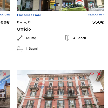
AX Unit
RE/MAX Unit
Francesca Fiore
600€
550€
Biella, BI
Ufficio
65 mq
4 Locali
1 Bagni