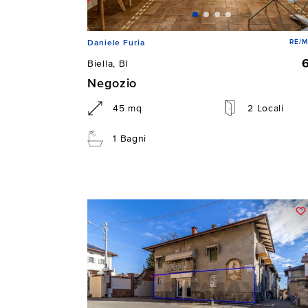
RE/M
Daniele Furia
Biella, BI
Negozio
45 mq
2 Locali
1 Bagni