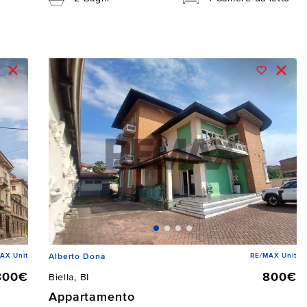
AX Unit
RE/MAX Unit
Alberto Donà
800€
800€
Biella, BI
Appartamento