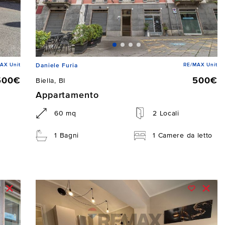
AX Unit
RE/MAX Unit
Daniele Furia
500€
500€
Biella, BI
Appartamento
60 mq
2 Locali
1 Bagni
1 Camere da letto