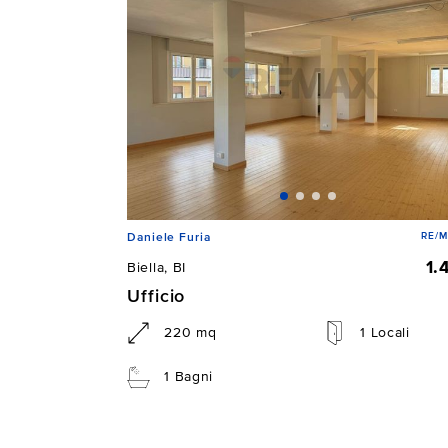
RE/M
Daniele Furia
1.
Biella, BI
Ufficio
220 mq
1 Locali
1 Bagni