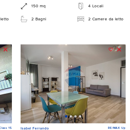
150 mq
4 Locali
letto
2 Bagni
2 Camere da letto
lass 15
RE/MAX Up
Isabel Ferrando