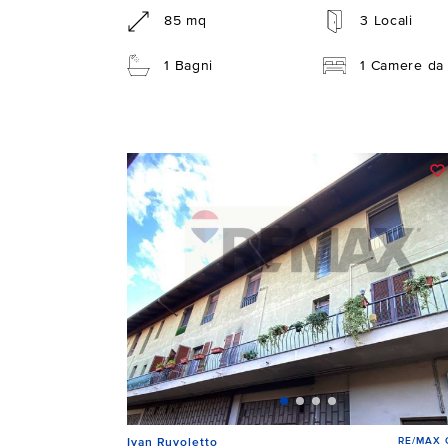
85 mq
3 Locali
1 Bagni
1 Camere da 
RE/MAX C
Ivan Ruvoletto