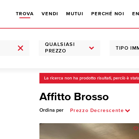
TROVA
VENDI
MUTUI
PERCHÉ NOI
EN
QUALSIASI
TIPO IM
PREZZO
La ricerca non ha prodotto risultati, perciò è stat
Affitto Brosso
Ordina per
Prezzo Decrescente