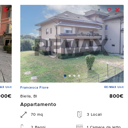
AX Unit
RE/MAX Unit
Francesca Fiore
900€
800€
Biella, BI
Appartamento
70 mq
3 Locali
2 Bagni
1 Camere da letto