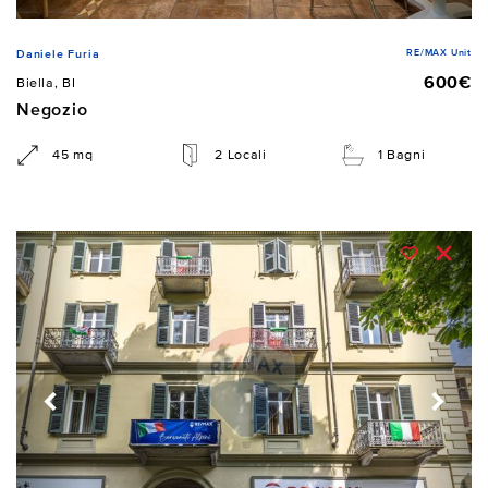
RE/MAX Unit
Daniele Furia
600€
Biella, BI
Negozio
45 mq
2 Locali
1 Bagni