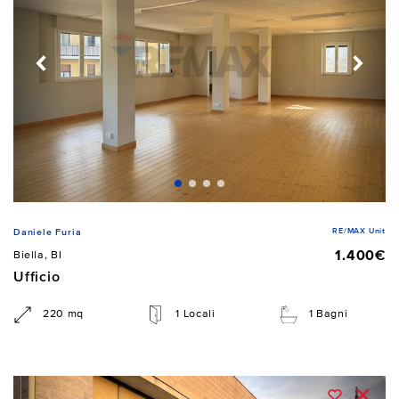
RE/MAX Unit
Daniele Furia
1.400€
Biella, BI
Ufficio
220 mq
1 Locali
1 Bagni