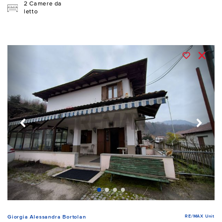
2 Camere da
letto
RE/MAX Unit
Giorgia Alessandra Bortolan