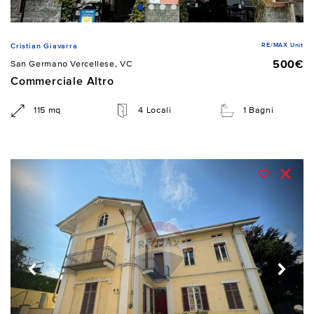
RE/MAX Unit
Cristian Giavarra
500€
San Germano Vercellese, VC
Commerciale Altro
115 mq
4 Locali
1 Bagni