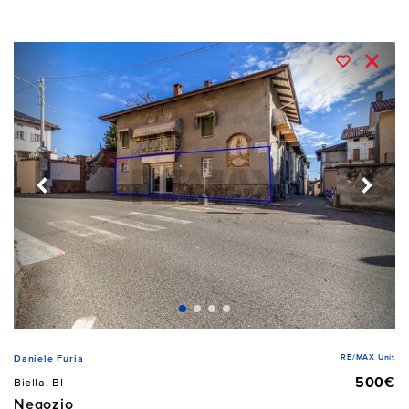
RE/MAX Unit
Daniele Furia
500€
Biella, BI
Negozio