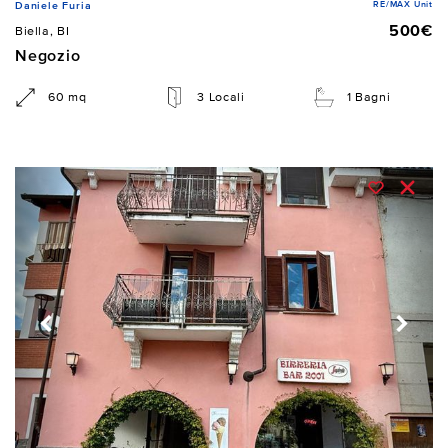
RE/MAX Unit
Daniele Furia
500€
Biella, BI
Negozio
60 mq
3 Locali
1 Bagni