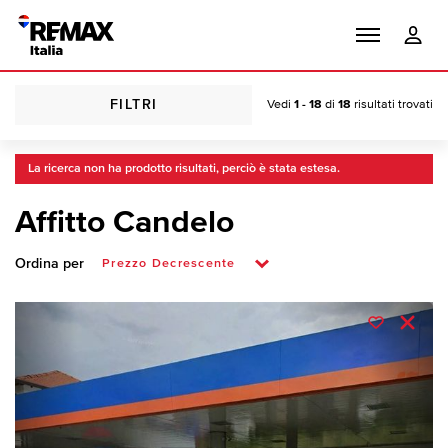
FILTRI
Vedi
1 - 18
di
18
risultati trovati
La ricerca non ha prodotto risultati, perciò è stata estesa.
Affitto Candelo
Ordina per