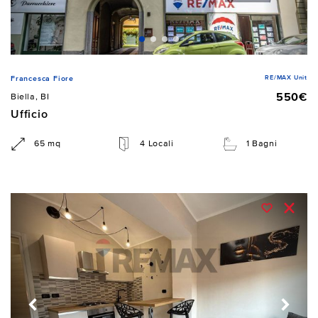
RE/MAX Unit
Francesca Fiore
550€
Biella, BI
Ufficio
65 mq
4 Locali
1 Bagni