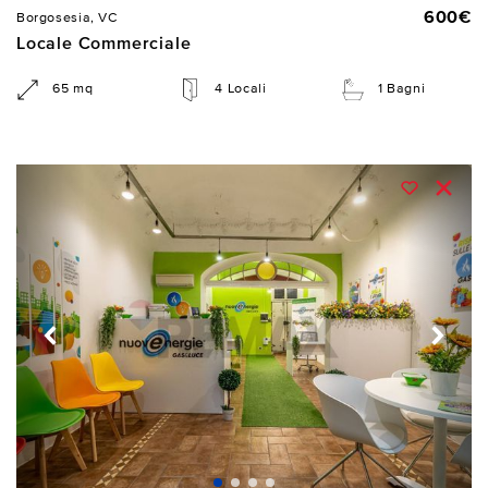
600€
Borgosesia, VC
Locale Commerciale
65 mq
4 Locali
1 Bagni