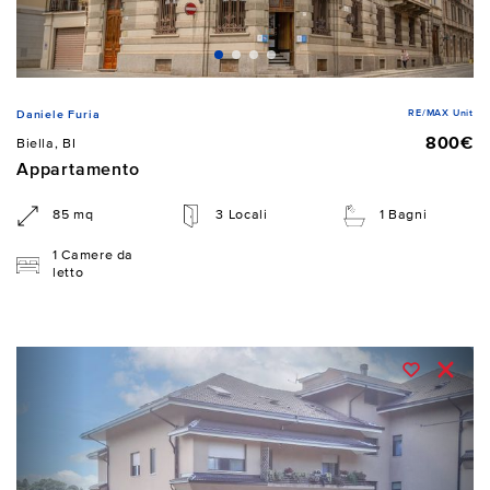
RE/MAX Unit
Daniele Furia
800€
Biella, BI
Appartamento
85 mq
3 Locali
1 Bagni
1 Camere da
letto