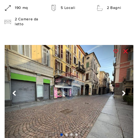
190 mq
5 Locali
2 Bagni
2 Camere da
letto