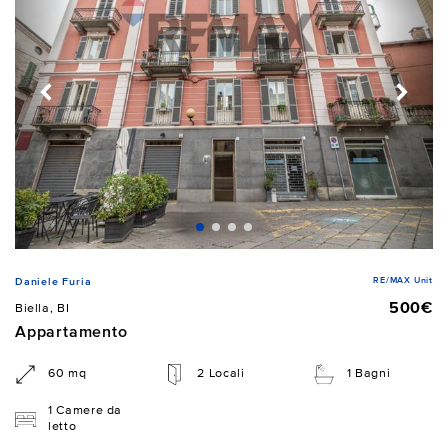
RE/MAX Unit
Daniele Furia
500€
Biella, BI
Appartamento
60 mq
2 Locali
1 Bagni
1 Camere da
letto