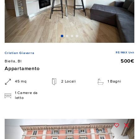
RE/MAX Unit
Cristian Giavarra
500€
Biella, BI
Appartamento
45 mq
2 Locali
1 Bagni
1 Camere da
letto