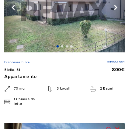
RE/MAX Unit
Francesca Fiore
800€
Biella, BI
Appartamento
70 mq
3 Locali
2 Bagni
1 Camere da
letto