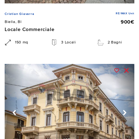
RE/MAX Unit
Cristian Giavarra
900€
Biella, BI
Locale Commerciale
150 mq
3 Locali
2 Bagni