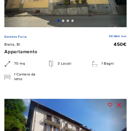
RE/MAX Unit
Daniele Furia
450€
Biella, BI
Appartamento
70 mq
3 Locali
1 Bagni
1 Camere da
letto