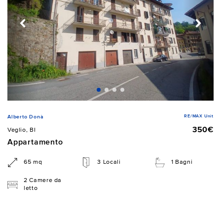
RE/MAX Unit
Alberto Donà
350€
Veglio, BI
Appartamento
65 mq
3 Locali
1 Bagni
2 Camere da
letto