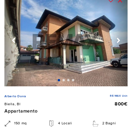
RE/MAX Unit
Alberto Donà
800€
Biella, BI
Appartamento
150 mq
4 Locali
2 Bagni